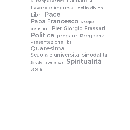
Laudato si'
Giuseppe Lazzati
Lavoro e impresa
lectio divina
Pace
Libri
Papa Francesco
Pasqua
Pier Giorgio Frassati
pensare
Politica
pregare
Preghiera
Presentazione libri
Quaresima
Scuola e università
sinodalità
Spiritualità
speranza
Sinodo
Storia