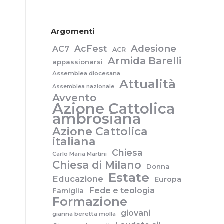
Argomenti
Adesione
AcFest
AC7
ACR
Armida Barelli
appassionarsi
Assemblea diocesana
Attualità
Assemblea nazionale
Avvento
Azione Cattolica
ambrosiana
Azione Cattolica
italiana
Chiesa
Carlo Maria Martini
Chiesa di Milano
Donna
Estate
Educazione
Europa
Fede e teologia
Famiglia
Formazione
giovani
gianna beretta molla