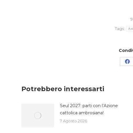
9
Tags:
Az
Condi
Co
su
Fa
Potrebbero interessarti
Seul 2027: parti con l’Azione
cattolica ambrosiana!
7 Agosto 2026