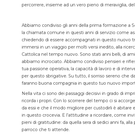
percorrere, insieme ad un vero pieno di meraviglia, del
Abbiamo condiviso gli anni della prima formazione a Sev
la chiamata comune in questi anni di servizio come as
chiedendo di essere accompagnati in questo nuovo tratto 
immersi in un viaggio per molti versi inedito, alla rice
Cattolica nel tempo nuovo. Sono stati anni belli, di ami
abbiamo incrociato. Abbiamo condiviso pensieri e rifles
tua passione operativa, la capacità di lavoro e di inter
per questo sbrigative. Su tutto, il sorriso sereno che d
faranno buona compagnia in questo tuo nuovo importa
Nella vita ci sono dei passaggi decisivi in grado di im
ricorda i propri. Con lo scorrere del tempo ci si acco
da essi e che il modo migliore per custodirli è abitare 
in questo crocevia. E l’attitudine a ricordare, come invi
pieni di gratitudine: da quella sera di sedici anni fa, all
parroco che ti attende.