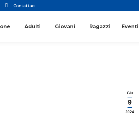
Contattaci
ione
Adulti
Giovani
Ragazzi
Eventi
Giu
9
2024