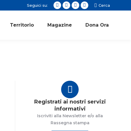
Seguici su:
Cerca:
Cerca
Facebook
Twitter
Instagram
YouTube
page
page
page
page
opens
opens
opens
opens
Territorio
Magazine
Dona Ora
in
in
in
in
new
new
new
new
window
window
window
window
Registrati ai nostri servizi
informativi
Iscriviti alla Newsletter e/o alla
Rassegna stampa