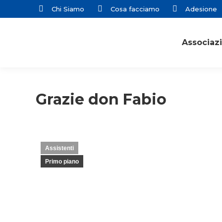
Chi Siamo
Cosa facciamo
Adesione
Associaz
Grazie don Fabio
Assistenti
Primo piano