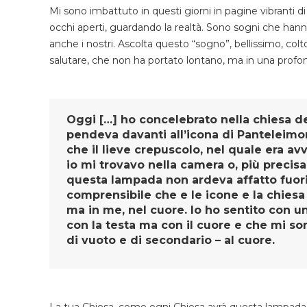
Mi sono imbattuto in questi giorni in pagine vibranti di
occhi aperti, guardando la realtà. Sono sogni che hanno
anche i nostri. Ascolta questo “sogno”, bellissimo, colt
salutare, che non ha portato lontano, ma in una profon
Oggi […] ho concelebrato nella chiesa 
pendeva davanti all’icona di Panteleimon
che il lieve crepuscolo, nel quale era avv
io mi trovavo nella camera o, più precis
questa lampada non ardeva affatto fuori
comprensibile che e le icone e la chiesa
ma in me, nel cuore. Io ho sentito con 
con la testa ma con il cuore e che mi son
di vuoto e di secondario – al cuore.
La tua Chiesa, come ogni Chiesa avrà questa lampada. Il