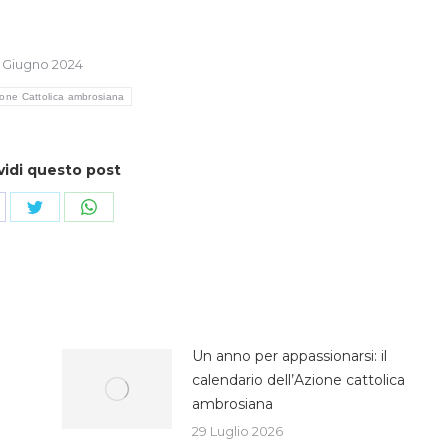
 Giugno 2024
ione Cattolica ambrosiana
vidi questo post
ndividi
Condividi
Condividi
su
su
cebook
Twitter
WhatsApp
Un anno per appassionarsi: il
calendario dell’Azione cattolica
ambrosiana
29 Luglio 2026