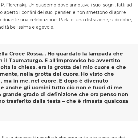
 P. Florenskij. Un quaderno dove annotava i suoi sogni, fatti ad
 aperto i confini dei suoi pensieri e non smettono di aprire
o durante una celebrazione. Parla di una distrazione, si direbbe,
dità bellissima e agevole.
della Croce Rossa… Ho guardato la lampada che
 il Taumaturgo. E all’improvviso ho avvertito
olta la chiesa, era la grotta del mio cuore e che
amente, nella grotta del cuore. Ho visto che
, ma in me, nel cuore. E dopo è divenuto
 e anche gli uomini tutto ciò non è fuori di me
un grande grado di definizione che ora penso non
o trasferito dalla testa – che è rimasta qualcosa
 suo danzare ti ricordi ciò che arde in te e in ciascuno dei