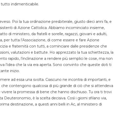
 tutto indimenticabile.
eso. Poi la tua ordinazione presbiterale, giusto dieci anni fa, e
sistenti di Azione Cattolica. Abbiamo incominciato insieme,
di ministero, da fratelli e sorelle, ragazzi, giovani e adulti,
rca, per tutta l’Associazione, di come essere e fare Azione
cizia e fraternità con tutti, a cominciare dalle presidenze che
sioni, valutazioni e battute. Ho apprezzato la tua schiettezza, la
vento rapido, l’inclinazione a rendere più semplici le cose, ma non
ava l’idea che la via era aperta. Sono convinto che queste doti ti
nte inizio.
primere ad essa una svolta. Ciascuno ne incontra di importanti, e
rge che contengono qualcosa di più grande di ciò che si attendeva
e vivere la promessa di bene che hanno dischiuso. Tu ora ti trovi
ta Deuteronomio, è la scelta decisiva. Così i giorni sfilano via,
a prima destinazione, a questi anni belli in Ac, al ministero di