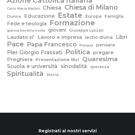
Azione Cattolica italiana
Chiesa di Milano
Chiesa
Carlo Maria Martini
Estate
Educazione
Europa
Famiglia
Donna
Formazione
Fede e teologia
giovani
Giuseppe Lazzati
gianna beretta molla
Libri
Laudato si'
Lavoro e impresa
lectio divina
Pace
Papa Francesco
pensare
Pasqua
Politica
Pier Giorgio Frassati
pregare
Quaresima
Preghiera
Presentazione libri
Scuola e università
sinodalità
speranza
Spiritualità
Storia
Registrati ai nostri servizi