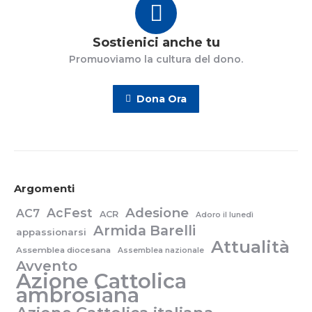
Sostienici anche tu
Promuoviamo la cultura del dono.
Dona Ora
Argomenti
Adesione
AcFest
AC7
ACR
Adoro il lunedì
Armida Barelli
appassionarsi
Attualità
Assemblea diocesana
Assemblea nazionale
Avvento
Azione Cattolica
ambrosiana