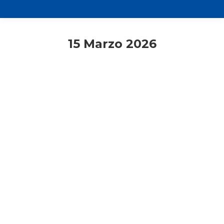
15 Marzo 2026
Adulti
Consigli di lettura
Primo piano
Rassegna stampa
Miriam Ambrosini: a Erbil una vita
sospesa, tra missili e incertezza sul