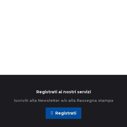
futuro
15 Marzo 2026
Vivere tra i boati dei missili, i timori sul presente e
le incertezze per il futuro. In un Paese, l’Iraq,
complesso e sempre in balìa…
Leggi di più
Registrati ai nostri servizi
Iscriviti alla Newsletter e/o alla Rassegna stampa
Registrati