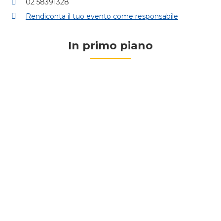
02 58391328
Rendiconta il tuo evento come responsabile
In primo piano
Varese
Appiano, Carnate, Tradate. Il
programma dell’Azione Cattolica