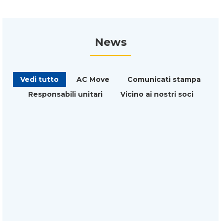
News
Vedi tutto
AC Move
Comunicati stampa
Responsabili unitari
Vicino ai nostri soci
ACR
Adulti
Assemblea Diocesana
Consigli di lettura
Giovani
Primo piano
Responsabili unitari