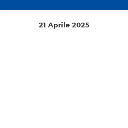
21 Aprile 2025
Assistenti
Comunicati stampa
Rassegna stampa
Papa Francesco: quando muore un
padre…