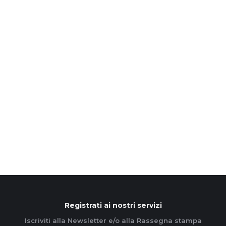
L’Azione cattolica piange papa
Francesco, guida profetica per la
Chiesa e per il mondo
21 Aprile 2025
Con profonda commozione e dolore, l’Azione
cattolica italiana si unisce al cordoglio della Chiesa
universale per la scomparsa di Papa Francesco,
pastore dal cuore grande,…
Leggi di più
Registrati ai nostri servizi
Iscriviti alla Newsletter e/o alla Rassegna stampa