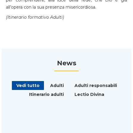
per comprendere, alla luce della fede, che Dio è già
all’opera con la sua presenza misericordiosa.
(Itinerario formativo Adulti)
News
Vedi tutto
Adulti
Adulti responsabili
Itinerario adulti
Lectio Divina
ACR
Adulti