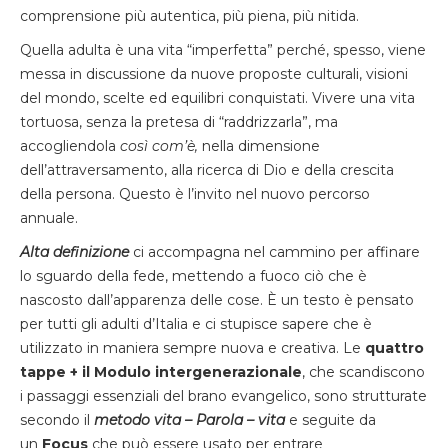
comprensione più autentica, più piena, più nitida.
Quella adulta è una vita “imperfetta” perché, spesso, viene
messa in discussione da nuove proposte culturali, visioni
del mondo, scelte ed equilibri conquistati. Vivere una vita
tortuosa, senza la pretesa di “raddrizzarla”, ma
accogliendola
così com’è,
nella dimensione
dell’attraversamento, alla ricerca di Dio e della crescita
della persona. Questo è l’invito nel nuovo percorso
annuale.
Alta definizione
ci accompagna nel cammino per affinare
lo sguardo della fede, mettendo a fuoco ciò che è
nascosto dall’apparenza delle cose. È un testo è pensato
per tutti gli adulti d’Italia e ci stupisce sapere che è
utilizzato in maniera sempre nuova e creativa. Le
quattro
tappe + il Modulo intergenerazionale
, che scandiscono
i passaggi essenziali del brano evangelico, sono strutturate
secondo il
metodo vita – Parola – vita
e seguite da
un
Focus
che può essere usato per entrare