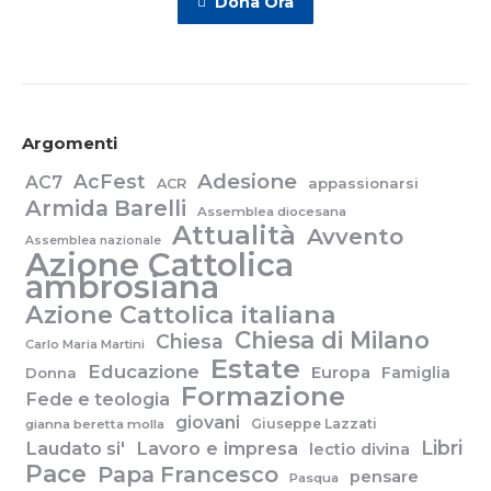
Dona Ora
Argomenti
Adesione
AcFest
AC7
appassionarsi
ACR
Armida Barelli
Assemblea diocesana
Attualità
Avvento
Assemblea nazionale
Azione Cattolica
ambrosiana
Azione Cattolica italiana
Chiesa di Milano
Chiesa
Carlo Maria Martini
Estate
Educazione
Europa
Famiglia
Donna
Formazione
Fede e teologia
giovani
Giuseppe Lazzati
gianna beretta molla
Libri
Laudato si'
Lavoro e impresa
lectio divina
Pace
Papa Francesco
pensare
Pasqua