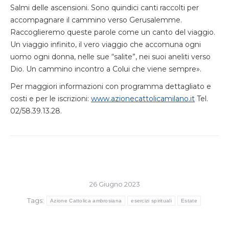
Salmi delle ascensioni. Sono quindici canti raccolti per
accompagnare il cammino verso Gerusalemme.
Raccoglieremo queste parole come un canto del viaggio.
Un viaggio infinito, il vero viaggio che accomuna ogni
uomo ogni donna, nelle sue “salite”, nei suoi aneliti verso
Dio. Un cammino incontro a Colui che viene sempre».
Per maggiori informazioni con programma dettagliato e
costi e per le iscrizioni:
www.azionecattolicamilano.it
Tel.
02/58.39.13.28.
26 Giugno 2023
Tags:
Azione Cattolica ambrosiana
esercizi spirituali
Estate