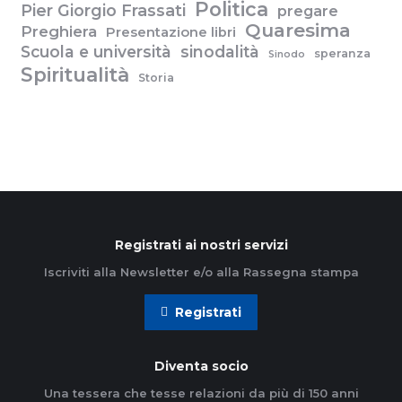
Politica
Pier Giorgio Frassati
pregare
Quaresima
Preghiera
Presentazione libri
Scuola e università
sinodalità
speranza
Sinodo
Spiritualità
Storia
Registrati ai nostri servizi
Iscriviti alla Newsletter e/o alla Rassegna stampa
Registrati
Diventa socio
Una tessera che tesse relazioni da più di 150 anni