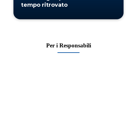
tempo ritrovato
Per i Responsabili
Adulti responsabili
Assemblea Diocesana
Consigli di lettura
Rassegna stampa
Responsabili unitari
La sfida delle Aree per l’Azione