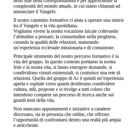
nello stile della corresponsabilità e per approfondire la
complessità del mondo attuale, in cui siamo chiamati ad
annunciare il Vangelo.
Il nostro cammino formativo ci aiuta a operare una sintesi
tra il Vangelo e la vita quotidiana.
Vogliamo vivere la nostra vocazione laicale coltivando
l’abitudine a pensare, la consuetudine nella preghiera,
curando la qualità delle relazioni, maturando
un’esperienza ecclesiale missionaria e di comunione.
Principale strumento del nostro percorso formativo è la
vita del gruppo. In questo contesto portiamo la nostra
fede e la nostra vita, si fanno emergere domande, si
condividono vissuti esistenziali, si costruisce una rete di
relazioni. Quella del gruppo di Ac è quindi un’esperienza
aperta e ospitale verso quanti desiderano condividere
cultura, stili, proposte e si rivolge a tutti coloro che
intendono compiere un percorso di ricerca anche sui
grandi temi della vita.
Non mancano appuntamenti e iniziative a carattere
diocesano, sia in presenza che online, che offrono
l’opportunità di confrontarsi dentro una realtà più ampia
e arricchente.