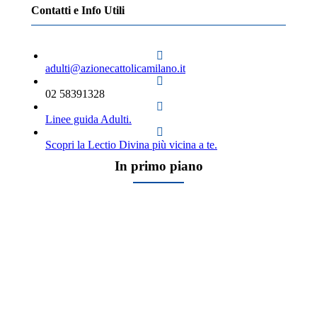
Contatti e Info Utili
adulti@azionecattolicamilano.it
02 58391328
Linee guida Adulti.
Scopri la Lectio Divina più vicina a te.
In primo piano
ACR
Adulti
Assemblea Diocesana
Consigli di lettura
Giovani