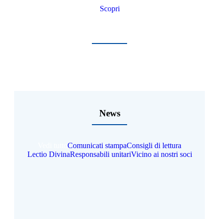
Scopri
News
Vedi tutto
Comunicati stampa
Consigli di lettura
Lectio Divina
Responsabili unitari
Vicino ai nostri soci
ACR
Adulti
Assemblea Diocesana
Consigli di lettura