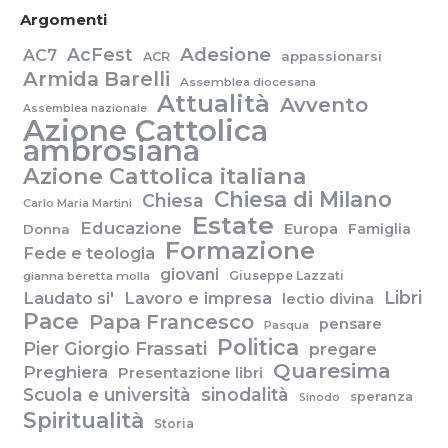
Argomenti
Adesione
AcFest
AC7
appassionarsi
ACR
Armida Barelli
Assemblea diocesana
Attualità
Avvento
Assemblea nazionale
Azione Cattolica
ambrosiana
Azione Cattolica italiana
Chiesa di Milano
Chiesa
Carlo Maria Martini
Estate
Educazione
Europa
Famiglia
Donna
Formazione
Fede e teologia
giovani
Giuseppe Lazzati
gianna beretta molla
Libri
Laudato si'
Lavoro e impresa
lectio divina
Pace
Papa Francesco
pensare
Pasqua
Politica
Pier Giorgio Frassati
pregare
Quaresima
Preghiera
Presentazione libri
Scuola e università
sinodalità
speranza
Sinodo
Spiritualità
Storia