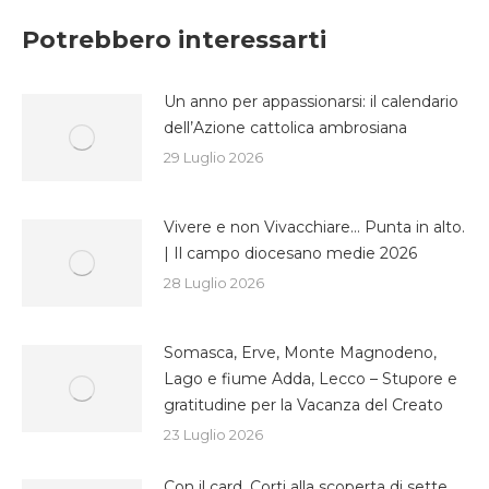
Facebook
Twitter
WhatsApp
Potrebbero interessarti
Un anno per appassionarsi: il calendario
dell’Azione cattolica ambrosiana
29 Luglio 2026
Vivere e non Vivacchiare… Punta in alto.
| Il campo diocesano medie 2026
28 Luglio 2026
Somasca, Erve, Monte Magnodeno,
Lago e fiume Adda, Lecco – Stupore e
gratitudine per la Vacanza del Creato
23 Luglio 2026
Con il card. Corti alla scoperta di sette