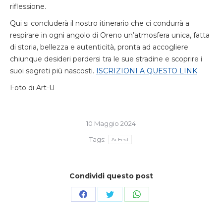
riflessione.
Qui si concluderà il nostro itinerario che ci condurrà a
respirare in ogni angolo di Oreno un’atmosfera unica, fatta
di storia, bellezza e autenticità, pronta ad accogliere
chiunque desideri perdersi tra le sue stradine e scoprire i
suoi segreti più nascosti.
ISCRIZIONI A QUESTO LINK
Foto di Art-U
10 Maggio 2024
Tags:
AcFest
Condividi questo post
Condividi
Condividi
Condividi
su
su
su