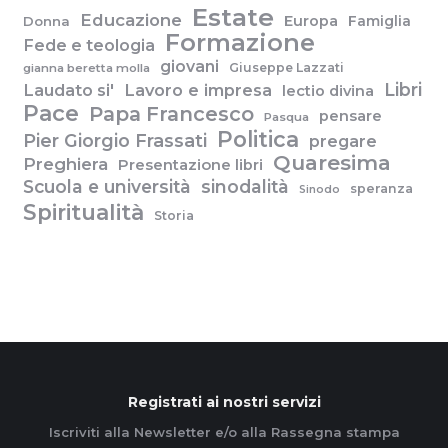
Estate
Educazione
Europa
Famiglia
Donna
Formazione
Fede e teologia
giovani
Giuseppe Lazzati
gianna beretta molla
Libri
Laudato si'
Lavoro e impresa
lectio divina
Pace
Papa Francesco
pensare
Pasqua
Politica
Pier Giorgio Frassati
pregare
Quaresima
Preghiera
Presentazione libri
Scuola e università
sinodalità
speranza
Sinodo
Spiritualità
Storia
Registrati ai nostri servizi
Iscriviti alla Newsletter e/o alla Rassegna stampa