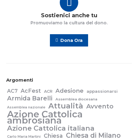
Sostienici anche tu
Promuoviamo la cultura del dono.
Dona Ora
Argomenti
Adesione
AcFest
AC7
appassionarsi
ACR
Armida Barelli
Assemblea diocesana
Attualità
Avvento
Assemblea nazionale
Azione Cattolica
ambrosiana
Azione Cattolica italiana
Chiesa di Milano
Chiesa
Carlo Maria Martini