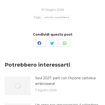
10 Giugno 2026
Tags:
cammino assembleare
Condividi questo post
Condividi
Condividi
Condividi
su
su
su
Facebook
Twitter
WhatsApp
Potrebbero interessarti
Seul 2027: parti con l’Azione cattolica
ambrosiana!
7 Agosto 2026