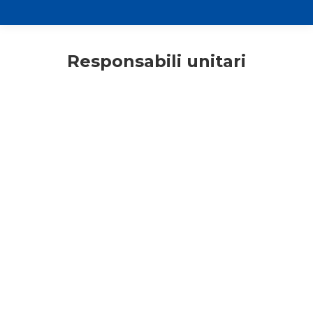
Responsabili unitari
ACR
Adulti
Assemblea Diocesana
Consigli di lettura
Giovani
Primo piano
Responsabili unitari
Un anno per appassionarsi: il
calendario dell’Azione cattolica