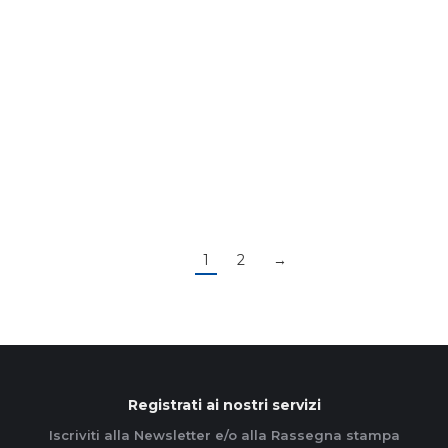
#buone notizie
12 Aprile 2021
I ragazzi del gruppo ACR di Melzo, sulla scia del
tema di quest’anno “Segui la notizia”, si sono
trasformati in reporter e direttori di un…
Leggi di più
1
2
→
Registrati ai nostri servizi
Iscriviti alla Newsletter e/o alla Rassegna stampa