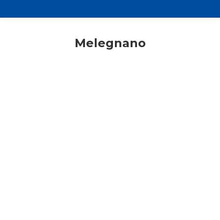
Melegnano
Adulti più
Melegnano
Vicino ai nostri soci
Festa grande per Daria Ercoli
24 Giugno 2026