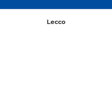
Lecco
Adulti
Consigli di lettura
Lecco
Somasca, Erve, Monte Magnodeno,
Lago e fiume Adda, Lecco – Stupore