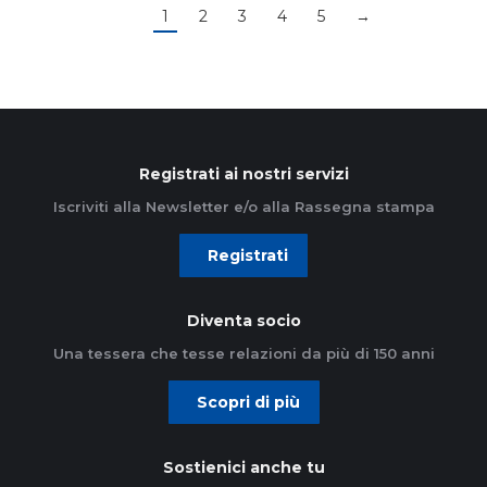
1
2
3
4
5
→
Registrati ai nostri servizi
Iscriviti alla Newsletter e/o alla Rassegna stampa
Registrati
Diventa socio
Una tessera che tesse relazioni da più di 150 anni
Scopri di più
Sostienici anche tu