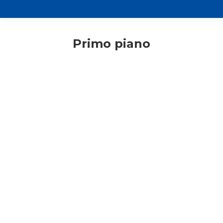
Primo piano
Giovani
Giovani responsabili
Primo piano
Seul 2027: parti con l’Azione
cattolica ambrosiana!