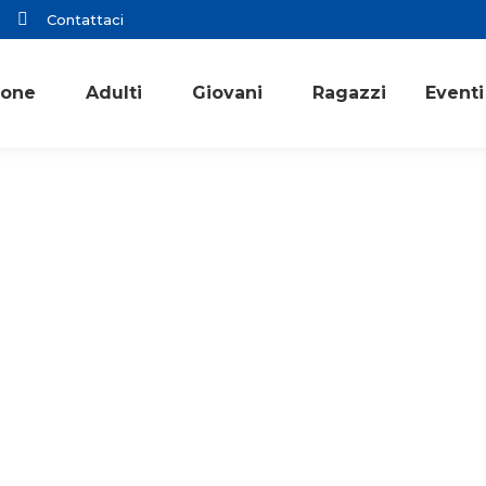
Contattaci
ione
Adulti
Giovani
Ragazzi
Eventi
Consigli di lettura
Giovani
Giovani responsabili
Primo piano