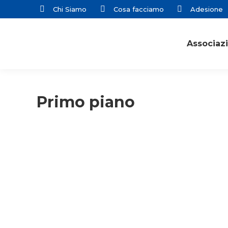
Chi Siamo
Cosa facciamo
Adesione
Associaz
Primo piano
Adulti
Lecco
Primo piano