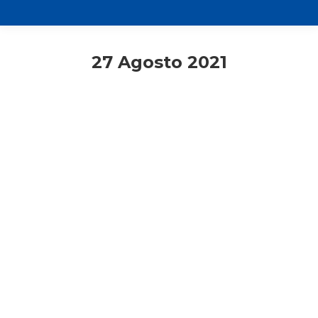
27 Agosto 2021
ACR
Adulti
Giovani
Primo piano
AC7: «Sette giorni per incontrarsi,
conoscersi e stupirsi insieme»