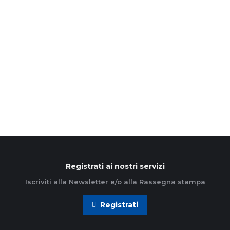
27 Agosto 2021
Sette giorni per incontrarsi, conoscersi e stupirsi
insieme: dal 12 al 19 settembre l’Azione cattolica
ambrosiana parte alla grande con il nuovo anno
associativo.
Leggi di più
Registrati ai nostri servizi
Iscriviti alla Newsletter e/o alla Rassegna stampa
Registrati