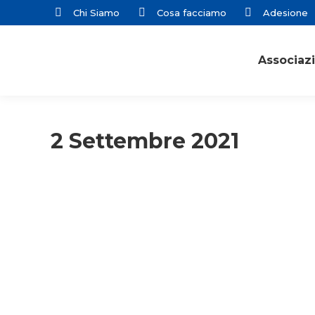
Chi Siamo
Cosa facciamo
Adesione
Associaz
2 Settembre 2021
Lecco
Primo piano