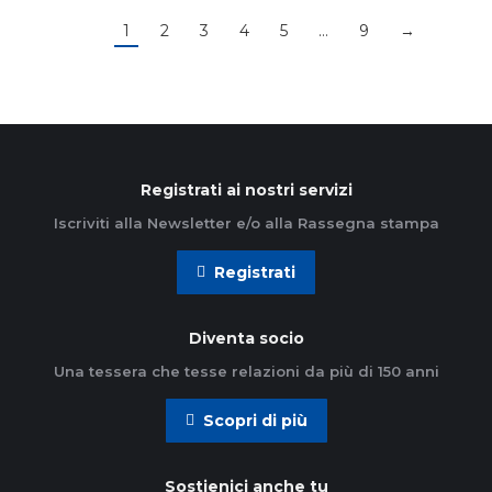
1
2
3
4
5
…
9
→
Registrati ai nostri servizi
Iscriviti alla Newsletter e/o alla Rassegna stampa
Registrati
Diventa socio
Una tessera che tesse relazioni da più di 150 anni
Scopri di più
Sostienici anche tu