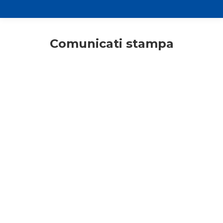
Comunicati stampa
ACR
Adulti responsabili
Comunicati stampa
Consigli di lettura
Primo piano
Progetto “Cometa di Betlemme”: il
ringraziamento del Parroco di