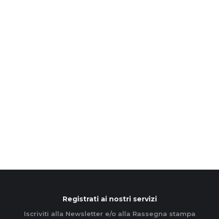
L’Azione cattolica sceglie
Gorgonzola per l’AcFest 2026
18 Maggio 2026
La festa di primavera si svolgerà il 23 maggio con
partecipanti da tutta la diocesi. Alle 18 la Messa
con l’arcivescovo Mario Delpini L’Azione cattolica…
Leggi di più
Registrati ai nostri servizi
Iscriviti alla Newsletter e/o alla Rassegna stampa