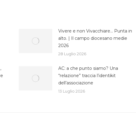
cebook
Twitter
WhatsApp
Vivere e non Vivacchiare… Punta in
alto. | Il campo diocesano medie
2026
28 Luglio 2026
,
AC: a che punto siamo? Una
re
“relazione” traccia l’identikit
dell’associazione
13 Luglio 2026