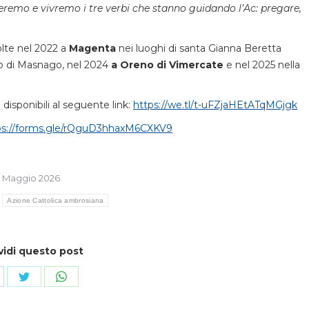
eremo e vivremo i tre verbi che stanno guidando l’Ac: pregare,
olte nel 2022 a
Magenta
nei luoghi di santa Gianna Beretta
rio di Masnago, nel 2024
a Oreno di Vimercate
e nel 2025 nella
disponibili al seguente link:
https://we.tl/t-uFZjaHEtATqMGjgk
ps://forms.gle/rQguD3hhaxM6CXKV9
8 Maggio 2026
Azione Cattolica ambrosiana
vidi questo post
ndividi
Condividi
Condividi
su
su