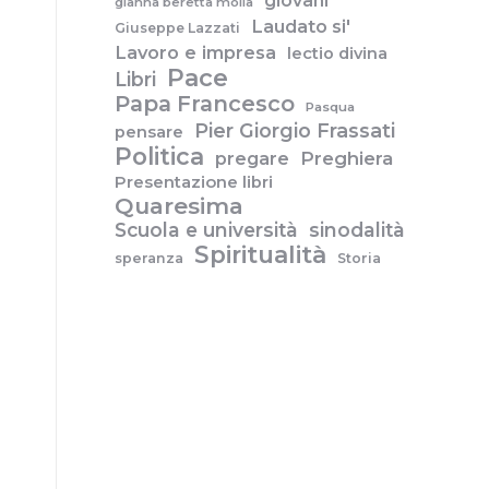
giovani
gianna beretta molla
Laudato si'
Giuseppe Lazzati
Lavoro e impresa
lectio divina
Pace
Libri
Papa Francesco
Pasqua
Pier Giorgio Frassati
pensare
Politica
pregare
Preghiera
Presentazione libri
Quaresima
Scuola e università
sinodalità
Spiritualità
speranza
Storia