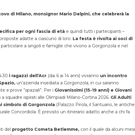
ovo di Milano, monsignor Mario Delpini, che celebrerà la
cifica per ogni fascia di età
e quindi tutti i partecipanti –
 proposte adatte a ciascuno di loro.
La festa è rivolta ai soci di
 particolare a singoli e famiglie che vivono a Gorgonzola e nel
14.30
i ragazzi dell’Acr
(dai 6 ai 14 anni) vivranno
un incontro
Spazio,
un’azienda insediata a Gorgonzola, in cui saranno
e e prove “spaziali”. Per i
Giovanissimi (15-19 anni) e Giovani
 a squadre ispirati alle Olimpiadi Milano-Cortina 2026.
Gli Adulti
ghi simbolo di Gorgonzola
(Palazzo Pirola, il Santuario, le antiche
urale Concordiola. È previsto un itinerario adatto anche a chi fa
ati del
progetto Cometa Betlemme,
con il quale da alcuni mesi