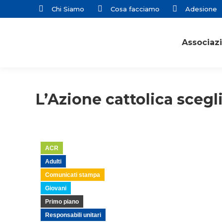
Chi Siamo
Cosa facciamo
Adesione
Associaz
L’Azione cattolica sceg
ACR
Adulti
Comunicati stampa
Giovani
Primo piano
Responsabili unitari