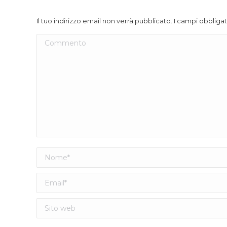
Il tuo indirizzo email non verrà pubblicato. I campi obblig
Commento
Nome *
Email *
Sito web