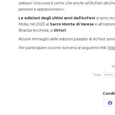
adesso! Una cosa è certa: che anche all’AcFest declin
pensare e appassionarsi
».
Le edizioni degli ultimi anni dell’AcFest
si sono sv
Molla, nel 2023 al
Sacro Monte di Varese
e all’orato
Brianza lecchese, a
Sirtori
.
Alcune immagini delle edizioni passate di AcFest sono 
Per partecipare occorre iscriversi al seguente link:
htt
1
Tags:
AcFest
Condi
Co
su