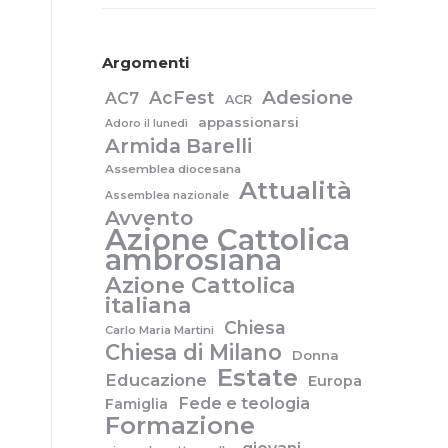
Argomenti
Adesione
AcFest
AC7
ACR
appassionarsi
Adoro il lunedì
Armida Barelli
Assemblea diocesana
Attualità
Assemblea nazionale
Avvento
Azione Cattolica
ambrosiana
Azione Cattolica
italiana
Chiesa
Carlo Maria Martini
Chiesa di Milano
Donna
Estate
Educazione
Europa
Fede e teologia
Famiglia
Formazione