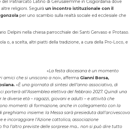
e del Patriarcato Latino di Gerusalemme in Cisgiordania dove
altre religioni. Seguirà
un incontro istituzionale con il
orgonzola
per uno scambio sulla realtà sociale ed ecclesiale che
rio Delpini nella chiesa parrocchiale dei Santi Gervaso e Protaso.
 o, a scelta, altri piatti della tradizione, a cura della Pro-Loco, e
«
La festa diocesana è un momento
ri amici che si uniscono a noi
», afferma
Gianni Borsa,
osiana.
«
È una giornata di sintesi dell’anno associativo, di
he ci porterà all’Assemblea elettiva del febbraio 2027. Quindi una
le diverse età – ragazzi, giovani e adulti – e attività che
i vivono momenti di formazione, anche in collegamento con la
ndi preghiamo insieme: la Messa sarà presieduta dall’arcivescovo
 e incoraggiare l’Azione cattolica, associazione
ra l’altro previste delle sorprese ma… non si può dire tutto