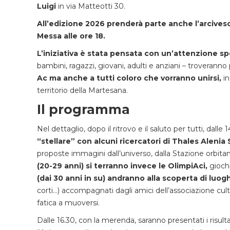
Luigi
in via Matteotti 30.
All’edizione 2026 prenderà parte anche l’arcivesc
Messa alle ore 18.
L’iniziativa è stata pensata con un’attenzione spe
bambini, ragazzi, giovani, adulti e anziani – troveranno
Ac ma anche a tutti coloro che vorranno unirsi,
in
territorio della Martesana.
Il programma
Nel dettaglio, dopo il ritrovo e il saluto per tutti, dalle 
“stellare” con alcuni ricercatori di Thales Alenia 
proposte immagini dall’universo, dalla Stazione orbitant
(20-29 anni) si terranno invece le OlimpiAci,
giochi
(dai 30 anni in su) andranno alla scoperta di luo
corti…) accompagnati dagli amici dell’associazione cult
fatica a muoversi.
Dalle 16.30, con la merenda, saranno presentati i risult