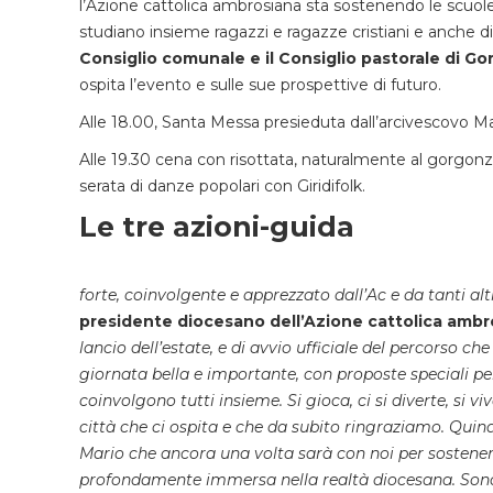
l’Azione cattolica ambrosiana sta sostenendo le scuol
studiano insieme ragazzi e ragazze cristiani e anche di 
Consiglio comunale e il Consiglio pastorale di G
ospita l’evento e sulle sue prospettive di futuro.
Alle 18.00, Santa Messa presieduta dall’arcivescovo Ma
Alle 19.30 cena con risottata, naturalmente al gorgonzola
serata di danze popolari con Giridifolk.
Le tre azioni-guida
forte, coinvolgente e apprezzato dall’Ac e da tanti alt
presidente diocesano dell’Azione cattolica ambr
lancio dell’estate, e di avvio ufficiale del percorso c
giornata bella e importante, con proposte speciali per 
coinvolgono tutti insieme. Si gioca, ci si diverte, s
città che ci ospita e che da subito ringraziamo. Qui
Mario che ancora una volta sarà con noi per sostenere
profondamente immersa nella realtà diocesana. Sono f