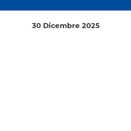
30 Dicembre 2025
Comunicati stampa
Mese della pace
Rassegna stampa
Pellegrinaggio AC a Gerusalemme
30 Dicembre 2025