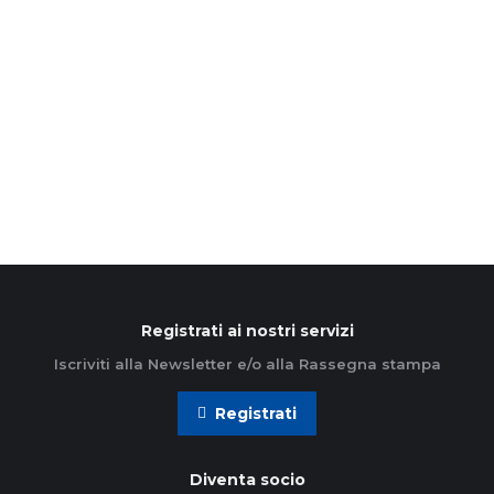
L’Azione Cattolica Ambrosiana ha promosso un
pellegrinaggio in Terra Santa, partito il 29
dicembre e che proseguirà fino al 5 gennaio. Data
la situazione locale,…
Leggi di più
Registrati ai nostri servizi
Iscriviti alla Newsletter e/o alla Rassegna stampa
Registrati
Diventa socio