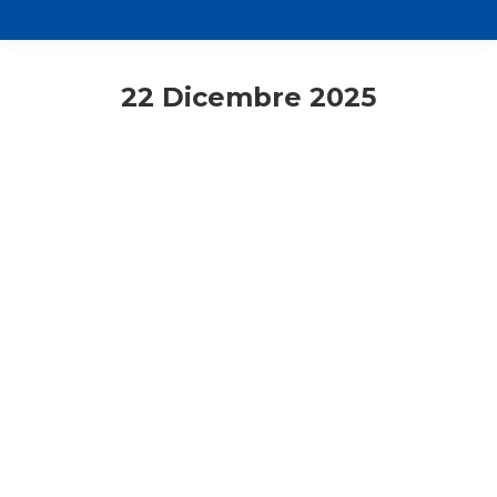
22 Dicembre 2025
Rassegna stampa
Responsabili unitari
Santo Natale 2025
22 Dicembre 2025