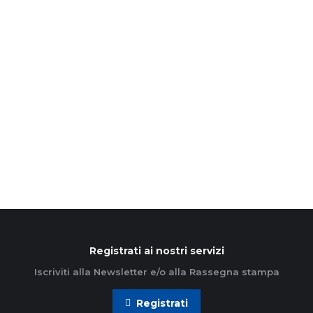
Leone XIV: «Fare pace è un’“azione
cattolica” per eccellenza»
22 Dicembre 2025
L’Azione Cattolica dei Ragazzi in udienza da papa
Leone XIV per i tradizionali auguri di Natale. Nel
segno di una Chiesa che accoglie e costruisce…
Leggi di più
Registrati ai nostri servizi
Iscriviti alla Newsletter e/o alla Rassegna stampa
Registrati