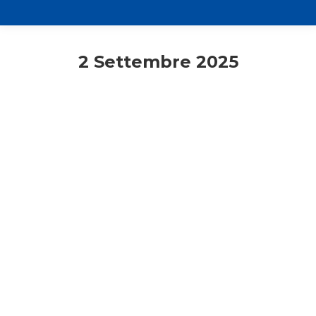
2 Settembre 2025
Adulti
Comunicati stampa
inDialogo
Lecco
Un “sentiero digitale” per
conoscere Pier Giorgio Frassati