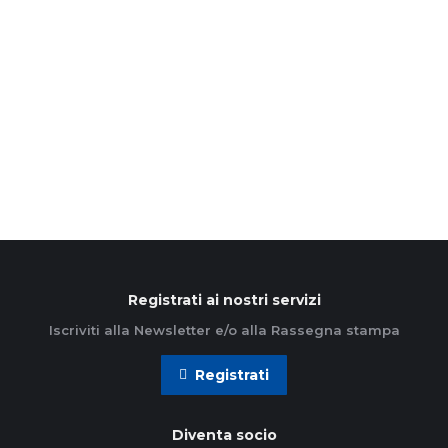
2 Settembre 2025
“Il giovane Pier Giorgio Frassati è morto 100 anni
fa e il 7 settembre viene canonizzato da Papa
Leone XIV. Per la Chiesa e per il…
Leggi di più
Registrati ai nostri servizi
Iscriviti alla Newsletter e/o alla Rassegna stampa
Registrati
Diventa socio