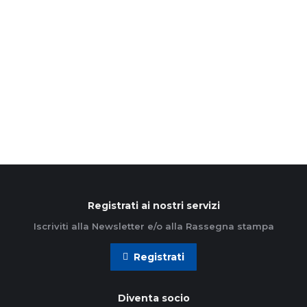
Interverrà l’arcivescovo Mario Delpini alla serata di
presentazione del percorso diocesano di Lectio
divina promosso dall’Azione cattolica ambrosiana.
L’appuntamento è per giovedì 25 settembre alle…
Leggi di più
Registrati ai nostri servizi
Iscriviti alla Newsletter e/o alla Rassegna stampa
Registrati
Diventa socio