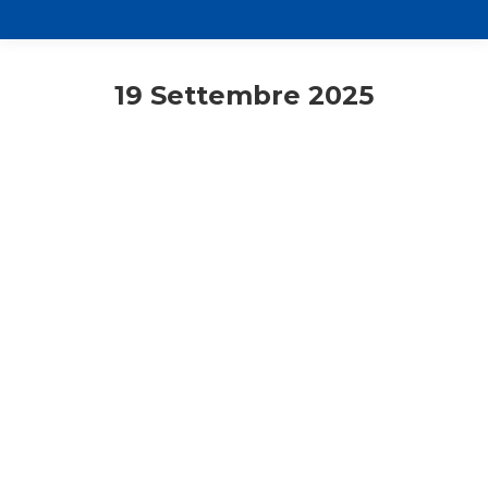
19 Settembre 2025
Adulti
Lectio Divina
Primo piano
Presentazione Lectio Divina 2026
19 Settembre 2025