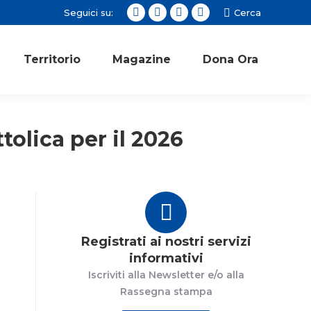
Seguici su:
Cerca:
Cerca
Facebook
Twitter
Instagram
YouTube
page
page
page
page
opens
opens
opens
opens
Territorio
Magazine
Dona Ora
in
in
in
in
new
new
new
new
window
window
window
window
tolica per il 2026
Registrati ai nostri servizi
informativi
Iscriviti alla Newsletter e/o alla
Rassegna stampa