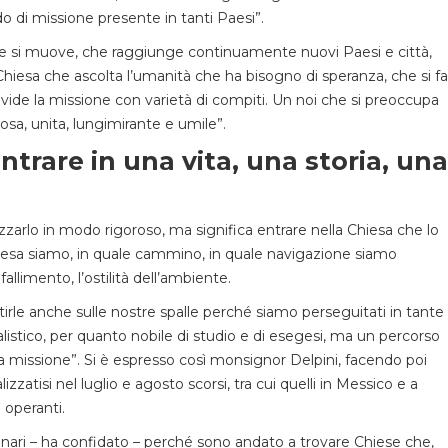
o di missione presente in tanti Paesi”.
he si muove, che raggiunge continuamente nuovi Paesi e città,
 Chiesa che ascolta l’umanità che ha bisogno di speranza, che si fa
divide la missione con varietà di compiti. Un noi che si preoccupa
osa, unita, lungimirante e umile”.
trare in una vita, una storia, una
zzarlo in modo rigoroso, ma significa entrare nella Chiesa che lo
iesa siamo, in quale cammino, in quale navigazione siamo
allimento, l’ostilità dell’ambiente.
e anche sulle nostre spalle perché siamo perseguitati in tante
alistico, per quanto nobile di studio e di esegesi, ma un percorso
una missione”. Si è espresso così monsignor Delpini, facendo poi
lizzatisi nel luglio e agosto scorsi, tra cui quelli in Messico e a
 operanti.
onari – ha confidato – perché sono andato a trovare Chiese che,