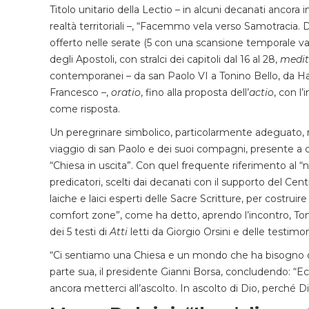
Titolo unitario della Lectio – in alcuni decanati ancora 
realtà territoriali –, “Facemmo vela verso Samotracia. Di
offerto nelle serate (5 con una scansione temporale varia
degli Apostoli, con stralci dei capitoli dal 16 al 28,
medit
contemporanei – da san Paolo VI a Tonino Bello, da H
Francesco –,
oratio
, fino alla proposta dell’
actio
, con l
come risposta.
Un peregrinare simbolico, particolarmente adeguato, nei
viaggio di san Paolo e dei suoi compagni, presente a co
“Chiesa in uscita”. Con quel frequente riferimento al “
predicatori, scelti dai decanati con il supporto del Centr
laiche e laici esperti delle Sacre Scritture, per costruir
comfort zone”, come ha detto, aprendo l’incontro, Toma
dei 5 testi di
Atti
letti da Giorgio Orsini e delle testimon
“Ci sentiamo una Chiesa e un mondo che ha bisogno di p
parte sua, il presidente Gianni Borsa, concludendo: “E
ancora metterci all’ascolto. In ascolto di Dio, perché D