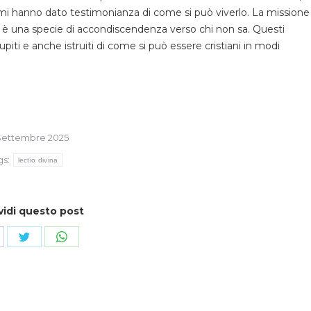
mi hanno dato testimonianza di come si può viverlo. La missione
 è una specie di accondiscendenza verso chi non sa. Questi
piti e anche istruiti di come si può essere cristiani in modi
Settembre 2025
gs:
lectio divina
vidi questo post
ndividi
Condividi
Condividi
su
su
cebook
Twitter
WhatsApp