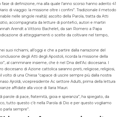
in fase di definizione, ma alla quale l’anno scorso hanno aderito 41
ario di viaggio: la missione oltre i confini”. Tradizionale il metodo
bile nelle singole realtà): ascolto della Parola, tratta da Atti
atio
, accompagnata da letture di pontefici, autori e martiri
annah Arendt a Vittorio Bachelet, da san Romero a Papa
’indicazione di atteggiamenti o scelte da coltivare nel tempo,
 suoi richiami, all’oggi e che a partire dalla narrazione del
nclusione degli Atti degli Apostoli, ricorda la missione della
noi”, al camminare insieme, che è nel Dna dell’Ac diocesana. I
o diocesano di Azione cattolica saranno preti, religiose, religiosi,
e il volto di una Chiesa “capace di uscire sempre più dalla nostra
so Ajroldi, vicepresidente Ac settore Adulti, prima della lettura
ianze affidate alla voce di Ilaria Mauri.
arole di pace, fraternità, gioia e speranza”, ha spiegato, da
cco, tutto questo c’è nella Parola di Dio e per questo vogliamo
io parla sempre”.