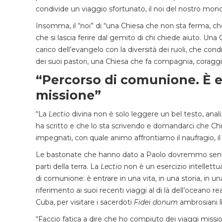
condivide un viaggio sfortunato, il noi del nostro mond
Insomma, il “noi” di “una Chiesa che non sta ferma, c
che si lascia ferire dal gemito di chi chiede aiuto. Una
carico dell’evangelo con la diversità dei ruoli, che con
dei suoi pastori, una Chiesa che fa compagnia, coraggi
“Percorso di comunione. È en
missione”
“La
Lectio
divina non è solo leggere un bel testo, anali
ha scritto e che lo sta scrivendo e domandarci che Ch
impegnati, con quale animo affrontiamo il naufragio, il f
Le bastonate che hanno dato a Paolo dovremmo sentirl
parti della terra. La
Lectio
non è un esercizio intellettu
di comunione: è entrare in una vita, in una storia, in 
riferimento ai suoi recenti viaggi al di là dell’oceano rea
Cuba, per visitare i sacerdoti
Fidei donum
ambrosiani lì
“Faccio fatica a dire che ho compiuto dei viaggi missi