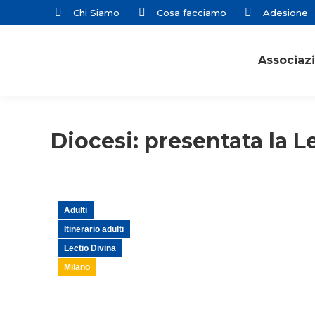
Chi Siamo
Cosa facciamo
Adesione
Associaz
Diocesi: presentata la L
Adulti
Itinerario adulti
Lectio Divina
Milano