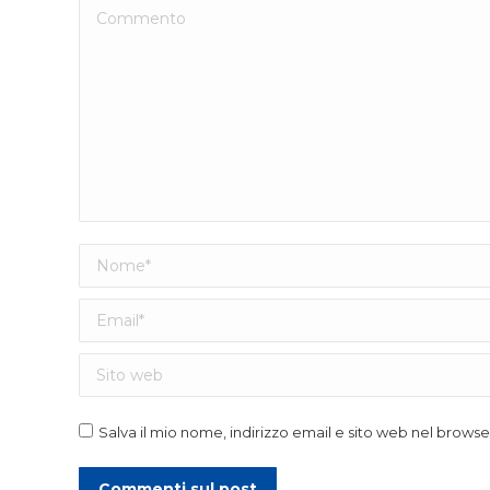
Commento
Nome *
Email *
Sito web
Salva il mio nome, indirizzo email e sito web nel brow
Commenti sul post