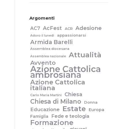
Argomenti
Adesione
AcFest
AC7
ACR
appassionarsi
Adoro il lunedì
n
Armida Barelli
Assemblea diocesana
Attualità
Assemblea nazionale
Avvento
Azione Cattolica
ambrosiana
Azione Cattolica
italiana
Chiesa
Carlo Maria Martini
Chiesa di Milano
Donna
Estate
Educazione
Europa
Fede e teologia
Famiglia
Formazione