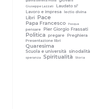
giovani
gianna beretta molla
Laudato si'
Giuseppe Lazzati
Lavoro e impresa
lectio divina
Pace
Libri
Papa Francesco
Pasqua
Pier Giorgio Frassati
pensare
Politica
pregare
Preghiera
Presentazione libri
Quaresima
Scuola e università
sinodalità
Spiritualità
speranza
Storia