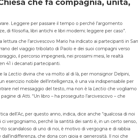
Chiesa che fa compagnia, unita,
arare. Leggere per passare il tempo o perché l’argomento
nze, di filosofia, libri antichi e libri moderni; leggere per caso”.
la lettura che l’arcivescovo Mario ha indicato ai partecipanti in Sa
narrano del viaggio tribolato di Paolo e dei suoi compagni verso
oraggio, il percorso impegnerà, nei prossimi mesi, le realtà
en 41 i decanati partecipanti.
e la
Lectio
divina che va molto al di là, per monsignor Delpini,
 un esercizio nobile dell’intelligenza, è una via indispensabile per
ntrare nel messaggio del testo, ma non è la
Lectio
che vogliamo
 pagine di Atti. “Un libro – ha proseguito l’arcivescovo – che
atica dell’Ac, per questo anno, indica, dice anche “qualcosa di noi
cui ci vergogniamo, perché la santità dei santi è, in un certo senso,
ento scandaloso di uno di noi, è motivo di vergogna e di rabbia
 e dall’indifferenza, che dona con gioia e generosità. Il noi che