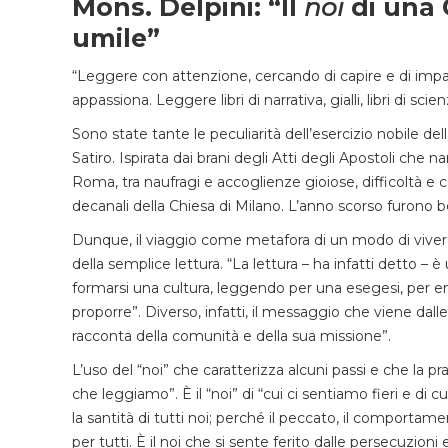
Mons. Delpini: “Il
noi
di una 
umile”
“Leggere con attenzione, cercando di capire e di imp
appassiona. Leggere libri di narrativa, gialli, libri di scie
Sono state tante le peculiarità dell’esercizio nobile del
Satiro. Ispirata dai brani degli Atti degli Apostoli che 
Roma, tra naufragi e accoglienze gioiose, difficoltà e c
decanali della Chiesa di Milano. L’anno scorso furono b
Dunque, il viaggio come metafora di un modo di viver
della semplice lettura. “La lettura – ha infatti detto – è
formarsi una cultura, leggendo per una esegesi, per e
proporre”. Diverso, infatti, il messaggio che viene dalle
racconta della comunità e della sua missione”.
L’uso del “noi” che caratterizza alcuni passi e che la pr
che leggiamo”. È il “noi” di “cui ci sentiamo fieri e di 
la santità di tutti noi; perché il peccato, il comportam
per tutti. È il noi che si sente ferito dalle persecuzioni