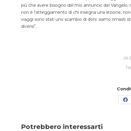
più che avere bisogno del mio annuncio del Vangelo, 
non è l’atteggiamento di chi insegna una lezione, non
viaggi sono stati uno scambio di doni: siamo rimasti stu
diversi”.
26 
Ta
Condi
Co
su
Fa
Potrebbero interessarti