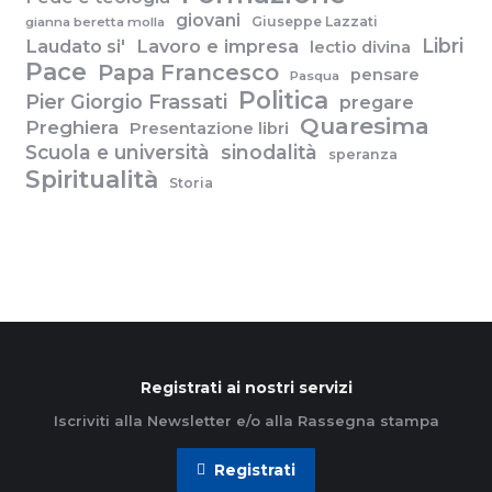
giovani
Giuseppe Lazzati
gianna beretta molla
Libri
Laudato si'
Lavoro e impresa
lectio divina
Pace
Papa Francesco
pensare
Pasqua
Politica
Pier Giorgio Frassati
pregare
Quaresima
Preghiera
Presentazione libri
Scuola e università
sinodalità
speranza
Spiritualità
Storia
Registrati ai nostri servizi
Iscriviti alla Newsletter e/o alla Rassegna stampa
Registrati