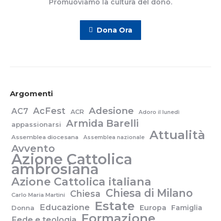
Promuoviamo la cultura del dono.
Dona Ora
Argomenti
Adesione
AcFest
AC7
ACR
Adoro il lunedì
Armida Barelli
appassionarsi
Attualità
Assemblea diocesana
Assemblea nazionale
Avvento
Azione Cattolica
ambrosiana
Azione Cattolica italiana
Chiesa di Milano
Chiesa
Carlo Maria Martini
Estate
Educazione
Europa
Famiglia
Donna
Formazione
Fede e teologia