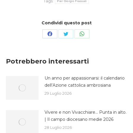
Tags:
Pier Giorgio Frassati
Condividi questo post
Condividi
Condividi
Condividi
su
su
su
Facebook
Twitter
WhatsApp
Potrebbero interessarti
Un anno per appassionarsi: il calendario
dell’Azione cattolica ambrosiana
29 Luglio 2026
Vivere e non Vivacchiare… Punta in alto.
| Il campo diocesano medie 2026
28 Luglio 2026