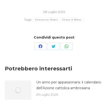
28 Luglio 2025
Tags:
Arcivescovo Delpini
Chiesa di Milano
Condividi questo post
Condividi
Condividi
Condividi
su
su
su
Facebook
Twitter
WhatsApp
Potrebbero interessarti
Un anno per appassionarsi: il calendario
dell’Azione cattolica ambrosiana
29 Luglio 2026