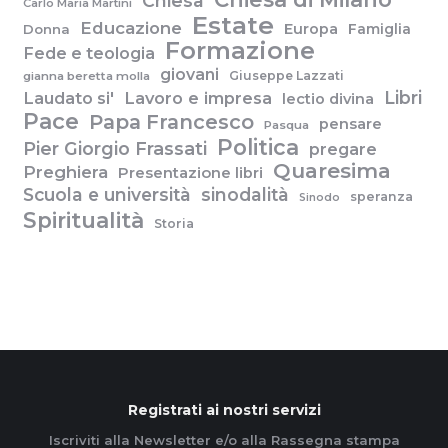
Chiesa
Carlo Maria Martini
Estate
Educazione
Europa
Famiglia
Donna
Formazione
Fede e teologia
giovani
Giuseppe Lazzati
gianna beretta molla
Libri
Laudato si'
Lavoro e impresa
lectio divina
Pace
Papa Francesco
pensare
Pasqua
Politica
Pier Giorgio Frassati
pregare
Quaresima
Preghiera
Presentazione libri
Scuola e università
sinodalità
speranza
Sinodo
Spiritualità
Storia
Registrati ai nostri servizi
Iscriviti alla Newsletter e/o alla Rassegna stampa