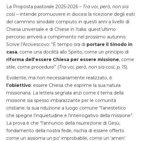
La Proposta pastorale 2025-2026 –
Tra voi, però, non sia
così
– intende promuovere in diocesi la ricezione degli esiti
del cammino sinodale compiuto in questi anni a livello di
Chiesa universale e di Chiese in Italia: quest’ultimo
percorso arriverà a compimento nel prossimo autunno.
Scrive l’Arcivescovo: “
È tempo ora di
portare il Sinodo in
casa
, come una docilità allo Spirito, come un principio di
riforma dell’essere Chiesa per essere missione
, come
stile, come procedure” (
Tra voi, però, non sia così, p. 15
).
Evidente, ma non necessariamente realizzato, è
l’obiettivo
: essere Chiesa che esprime la sua natura
missionaria. La lettera segnala anzi come il tema della
missione sia spesso imbarazzante per le comunità
cristiane; la sua riduzione a luogo comune “l’anestetico
che spegne l’inquietudine e l’interrogativo della missione”.
La prova è che “l’annuncio della risurrezione di Gesù,
fondamento della nostra fede, rischia di essere offerto
come un assioma un po’ improbabile, come un ‘amen’