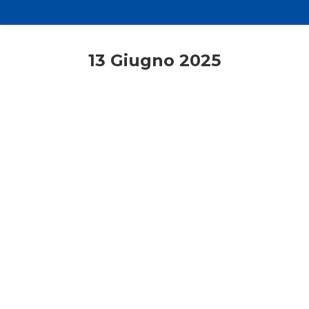
13 Giugno 2025
Comunicati stampa
7 settembre 2025: Pier Giorgio
Frassati sarà Santo