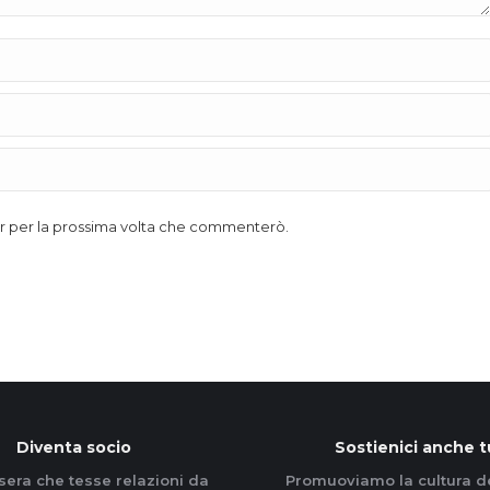
ser per la prossima volta che commenterò.
Diventa socio
Sostienici anche t
sera che tesse relazioni da
Promuoviamo la cultura d