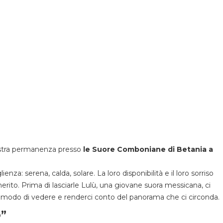
ostra permanenza presso
le Suore Comboniane di Betania a
nza: serena, calda, solare. La loro disponibilità e il loro sorriso
ito. Prima di lasciarle Lulù, una giovane suora messicana, ci
mo modo di vedere e renderci conto del panorama che ci circonda.
o”