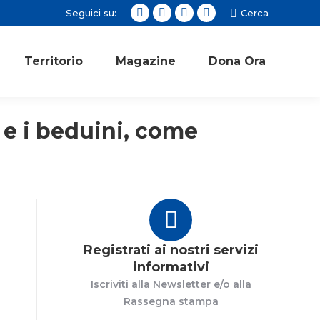
Seguici su:
Cerca:
Cerca
Facebook
Twitter
Instagram
YouTube
page
page
page
page
opens
opens
opens
opens
Territorio
Magazine
Dona Ora
in
in
in
in
new
new
new
new
window
window
window
window
 e i beduini, come
Registrati ai nostri servizi
informativi
Iscriviti alla Newsletter e/o alla
Rassegna stampa