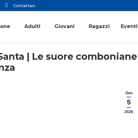
Contattaci
ione
Adulti
Giovani
Ragazzi
Eventi
 Santa | Le suore comboniane
nza
Gen
5
2026