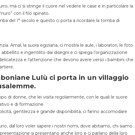
ro, ma ci si stringe il cuore nel vedere le case e in particolare la
uro” con il filo spinato.
 del I° secolo e questo ci porta a ricordare la tomba di
anzia. Amal, la suora egiziana, ci mostra le aule, i laboratori, le foto
” abbellito e ingentilito dai disegni e ci spiega l’organizzazione
a delicatezza e l’attenzione che devono avere verso i bambini che
rtiere.
boniane Lulù ci porta in un villaggio
rusalemme.
po di donne, che lei visita regolarmente, con le quali le suore
tivo e di formazione.
cità, gentilezza e grande disponibilità, ci fanno accomodare
uno, dal loro voler sapere i nostri nomi, dove abitiamo, chi siamo
 presentazione si presentano anche loro e ci parlano della loro