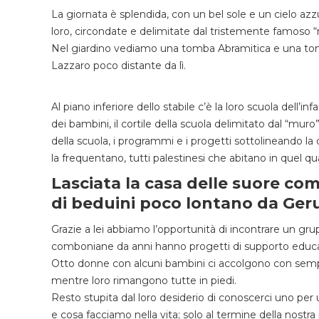
La giornata è splendida, con un bel sole e un cielo azzur
loro, circondate e delimitate dal tristemente famoso “m
Nel giardino vediamo una tomba Abramitica e una tomba
Lazzaro poco distante da lì.
Al piano inferiore dello stabile c’è la loro scuola dell’inf
dei bambini, il cortile della scuola delimitato dal “muro
della scuola, i programmi e i progetti sottolineando l
la frequentano, tutti palestinesi che abitano in quel qua
Lasciata la casa delle suore com
di beduini poco lontano da Ge
Grazie a lei abbiamo l’opportunità di incontrare un grup
comboniane da anni hanno progetti di supporto educa
Otto donne con alcuni bambini ci accolgono con sempli
mentre loro rimangono tutte in piedi.
Resto stupita dal loro desiderio di conoscerci uno per 
e cosa facciamo nella vita; solo al termine della nostra