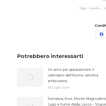
5
Tags:
Attualità
G
Condi
Co
su
Fa
Potrebbero interessarti
Un anno per appassionarsi: il
calendario dell’Azione cattolica
ambrosiana
29 Luglio 2026
Somasca, Erve, Monte Magnodeno
Lago e fiume Adda, Lecco – Stupo