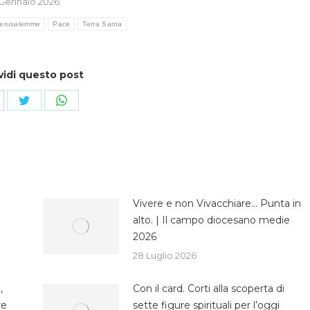
 Gennaio 2026
erusalemme
Pace
Terra Santa
vidi questo post
ndividi
Condividi
Condividi
su
su
cebook
Twitter
WhatsApp
Vivere e non Vivacchiare… Punta in
alto. | Il campo diocesano medie
2026
28 Luglio 2026
,
Con il card. Corti alla scoperta di
re
sette figure spirituali per l’oggi