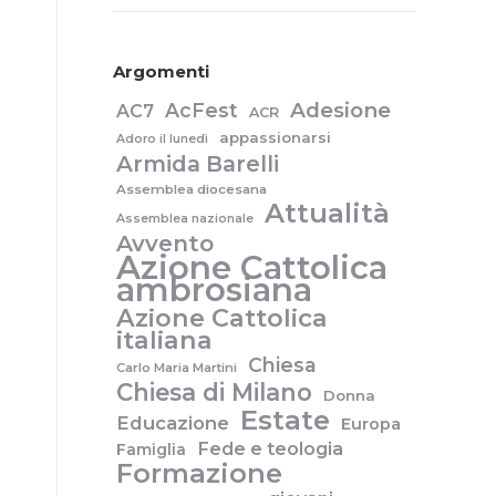
Argomenti
a
Adesione
AcFest
AC7
ACR
appassionarsi
Adoro il lunedì
Armida Barelli
Assemblea diocesana
Attualità
Assemblea nazionale
Avvento
Azione Cattolica
ambrosiana
Azione Cattolica
italiana
Chiesa
Carlo Maria Martini
Chiesa di Milano
Donna
Estate
Educazione
Europa
Fede e teologia
Famiglia
Formazione