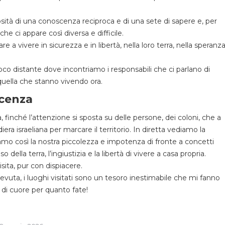
tà di una conoscenza reciproca e di una sete di sapere e, per
che ci appare così diversa e difficile.
 a vivere in sicurezza e in libertà, nella loro terra, nella speranz
co distante dove incontriamo i responsabili che ci parlano di
 quella che stanno vivendo ora.
scenza
finché l’attenzione si sposta su delle persone, dei coloni, che a
ra israeliana per marcare il territorio. In diretta vediamo la
amo così la nostra piccolezza e impotenza di fronte a concetti
 della terra, l’ingiustizia e la libertà di vivere a casa propria.
sita, pur con dispiacere.
ricevuta, i luoghi visitati sono un tesoro inestimabile che mi fanno
e di cuore per quanto fate!