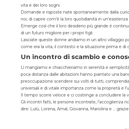
vita e dei loro sogni.
Domande e risposte nate spontaneamente dalla curiosi
noi, di capire com’è la loro quotidianità in un’esistenza 
Emerge così che il loro desiderio più grande è continuare
di un futuro migliore per i propri figli.
Lasciate queste donne andiamo in un altro villaggio po
come era la vita, il contesto e la situazione prima e di
Un incontro di scambio e cono
Lì mangiamo e chiacchieriamo in serenità e semplicità, 
poca distanza dalle abitazioni hanno piantato una bandie
preoccupazione scendere sui volti di tutti, comprendi
universali e di vitale importanza come la proprietà e l’uso
Il tempo scorre veloce e ci costringe a concludere la vi
Gli incontri fatti, le persone incontrate, l’accoglienza 
dire: Lulù, Lorena, Amal, Giovanna, Mariolina e … grazi