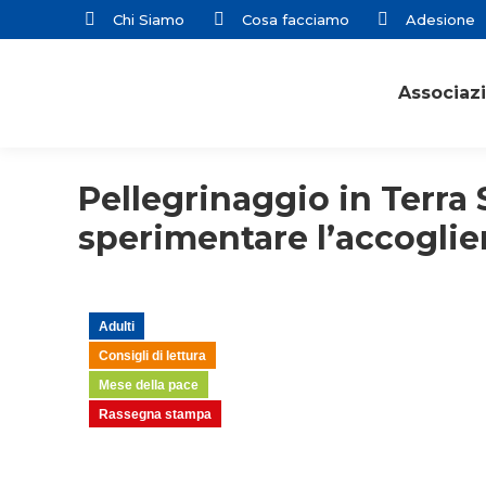
Chi Siamo
Cosa facciamo
Adesione
Associaz
Pellegrinaggio in Terra
sperimentare l’accoglie
Adulti
Consigli di lettura
Mese della pace
Rassegna stampa