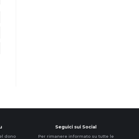
u
Seguici sui Social
el dono
Per rimanere informato su tutte le