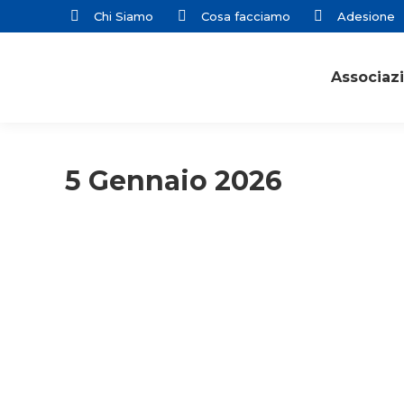
Chi Siamo
Cosa facciamo
Adesione
Associaz
5 Gennaio 2026
Adulti
Consigli di lettura
Mese della pace
Rassegna stampa