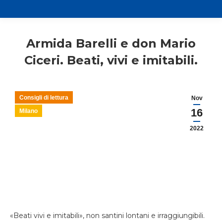
Armida Barelli e don Mario
Ciceri. Beati, vivi e imitabili.
Consigli di lettura
Nov
16
Milano
2022
«Beati vivi e imitabili», non santini lontani e irraggiungibili.