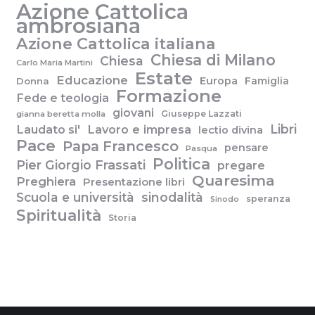
Azione Cattolica
ambrosiana
Azione Cattolica italiana
Chiesa di Milano
Chiesa
Carlo Maria Martini
Estate
Educazione
Europa
Famiglia
Donna
Formazione
Fede e teologia
giovani
Giuseppe Lazzati
gianna beretta molla
Libri
Laudato si'
Lavoro e impresa
lectio divina
Pace
Papa Francesco
pensare
Pasqua
Politica
Pier Giorgio Frassati
pregare
Quaresima
Preghiera
Presentazione libri
Scuola e università
sinodalità
speranza
Sinodo
Spiritualità
Storia