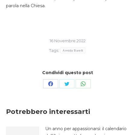
parola nella Chiesa.
16 Novembre 2022
Tags:
Armida Barelli
Condividi questo post
Condividi
Condividi
Condividi
su
su
su
Facebook
Twitter
WhatsApp
Potrebbero interessarti
Un anno per appassionarsi: il calendario