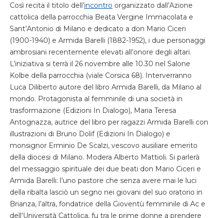
Così recita il titolo dell’
incontro
organizzato dall’Azione
cattolica della parrocchia Beata Vergine Immacolata e
Sant’Antonio di Milano e dedicato a don Mario Ciceri
(1900-1940) e Armida Barelli (1882-1952), i due personaggi
ambrosiani recentemente elevati all’onore degli altari.
L’iniziativa si terrà il 26 novembre alle 10.30 nel Salone
Kolbe della parrocchia (viale Corsica 68). Interverranno
Luca Diliberto autore del libro Armida Barelli, da Milano al
mondo. Protagonista al femminile di una società in
trasformazione (Edizioni In Dialogo), Maria Teresa
Antognazza, autrice del libro per ragazzi Armida Barelli con
illustrazioni di Bruno Dolif (Edizioni In Dialogo) e
monsignor Erminio De Scalzi, vescovo ausiliare emerito
della diocesi di Milano. Modera Alberto Mattioli. Si parlerà
del messaggio spirituale dei due beati don Mario Ciceri e
Armida Barelli: l’uno pastore che senza avere mai le luci
della ribalta lasciò un segno nei giovani del suo oratorio in
Brianza, l’altra, fondatrice della Gioventù femminile di Ac e
dell’Università Cattolica, fu tra le prime donne a prendere