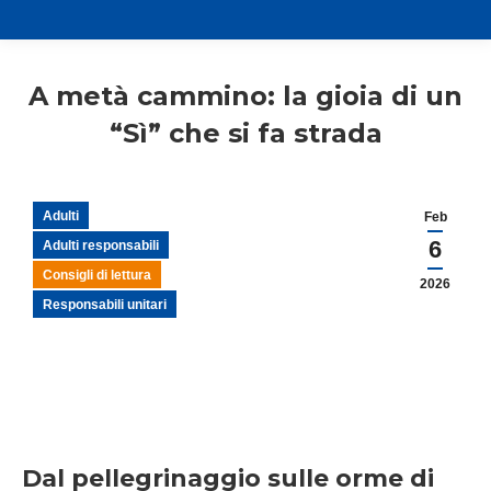
A metà cammino: la gioia di un
“Sì” che si fa strada
Adulti
Feb
6
Adulti responsabili
Consigli di lettura
2026
Responsabili unitari
Dal pellegrinaggio sulle orme di