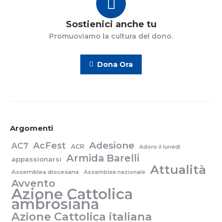
Sostienici anche tu
Promuoviamo la cultura del dono.
Dona Ora
Argomenti
Adesione
AcFest
AC7
ACR
Adoro il lunedì
Armida Barelli
appassionarsi
Attualità
Assemblea diocesana
Assemblea nazionale
Avvento
Azione Cattolica
ambrosiana
Azione Cattolica italiana