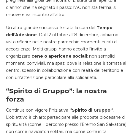
preghiera alla gioia dell’incontro
.
È stata una “apertura
d’anno” che
ha segnato il
passo
:
l’AC non sta ferma
,
si
muove e va incontro all’altro
.
Un altro grande successo è stata la cura del
Tempo
dell’Adesione
. Dal 12 ottobre all’8 dicembre, abbiamo
visto rifiorire nelle nostre parrocchie momenti curati di
accoglienza
.
Molti gruppi hanno
accolto l’invito a
organizzare
cene o apericene sociali
:
non semplici
momenti conviviali
,
ma spazi dove la relazione è tornata al
centro
,
spesso in collaborazione con realtà del territorio
e
con
un’attenzione particolare alla solidarietà
.
“
Spirito di Gruppo”: la nostra
forza
Continua con vigore l’iniziativa
“
Spirito di Gruppo
“
.
L’obiettivo è chiaro: partecipare alle proposte
diocesane di
spiritualità (come il percorso presso l’Eremo San Salvatore)
non come navigatori
solitari, ma come comunità.