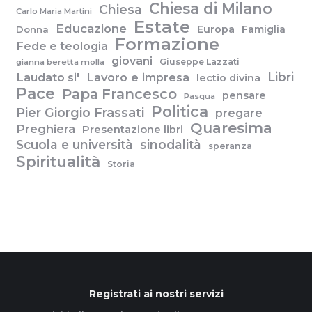
Chiesa di Milano
Chiesa
Carlo Maria Martini
Estate
Educazione
Europa
Famiglia
Donna
Formazione
Fede e teologia
giovani
Giuseppe Lazzati
gianna beretta molla
Libri
Laudato si'
Lavoro e impresa
lectio divina
Pace
Papa Francesco
pensare
Pasqua
Politica
Pier Giorgio Frassati
pregare
Quaresima
Preghiera
Presentazione libri
Scuola e università
sinodalità
speranza
Spiritualità
Storia
Registrati ai nostri servizi