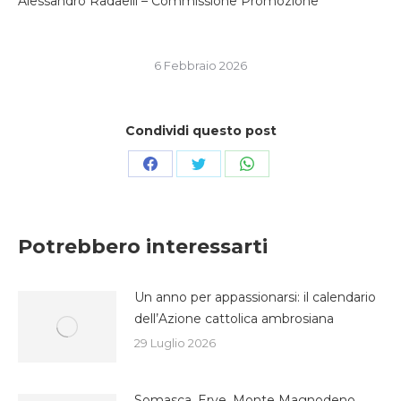
Alessandro Radaelli – Commissione Promozione
6 Febbraio 2026
Condividi questo post
Condividi
Condividi
Condividi
su
su
su
Facebook
Twitter
WhatsApp
Potrebbero interessarti
Un anno per appassionarsi: il calendario
dell’Azione cattolica ambrosiana
29 Luglio 2026
Somasca, Erve, Monte Magnodeno,