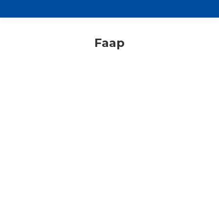
Faap
Adulti
Consigli di lettura
Cooperativa Indialogo
Faap
In Dialogo, Azione Cattolica
Ambrosiana e FAAP propongono