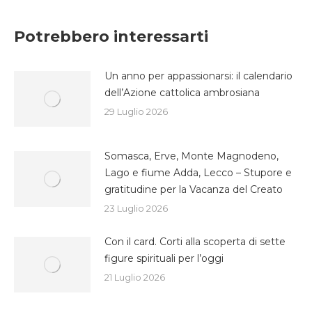
su
su
su
Facebook
Twitter
WhatsApp
Potrebbero interessarti
Un anno per appassionarsi: il calendario
dell’Azione cattolica ambrosiana
29 Luglio 2026
Somasca, Erve, Monte Magnodeno,
Lago e fiume Adda, Lecco – Stupore e
gratitudine per la Vacanza del Creato
23 Luglio 2026
Con il card. Corti alla scoperta di sette
figure spirituali per l’oggi
21 Luglio 2026