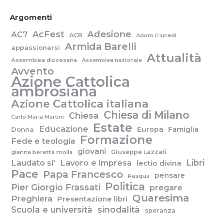
Argomenti
Adesione
AcFest
AC7
ACR
Adoro il lunedì
Armida Barelli
appassionarsi
Attualità
Assemblea diocesana
Assemblea nazionale
Avvento
Azione Cattolica
ambrosiana
Azione Cattolica italiana
Chiesa di Milano
Chiesa
Carlo Maria Martini
Estate
Educazione
Europa
Famiglia
Donna
Formazione
Fede e teologia
giovani
Giuseppe Lazzati
gianna beretta molla
Libri
Laudato si'
Lavoro e impresa
lectio divina
Pace
Papa Francesco
pensare
Pasqua
Politica
Pier Giorgio Frassati
pregare
Quaresima
Preghiera
Presentazione libri
Scuola e università
sinodalità
speranza