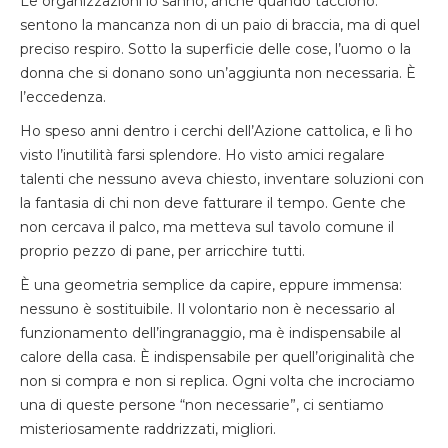
Le organizzazioni lo sanno, anche quando tacciono:
sentono la mancanza non di un paio di braccia, ma di quel
preciso respiro. Sotto la superficie delle cose, l’uomo o la
donna che si donano sono un’aggiunta non necessaria. È
l’eccedenza.
Ho speso anni dentro i cerchi dell’Azione cattolica, e lì ho
visto l’inutilità farsi splendore. Ho visto amici regalare
talenti che nessuno aveva chiesto, inventare soluzioni con
la fantasia di chi non deve fatturare il tempo. Gente che
non cercava il palco, ma metteva sul tavolo comune il
proprio pezzo di pane, per arricchire tutti.
È una geometria semplice da capire, eppure immensa:
nessuno è sostituibile. Il volontario non è necessario al
funzionamento dell’ingranaggio, ma è indispensabile al
calore della casa. È indispensabile per quell’originalità che
non si compra e non si replica. Ogni volta che incrociamo
una di queste persone “non necessarie”, ci sentiamo
misteriosamente raddrizzati, migliori.