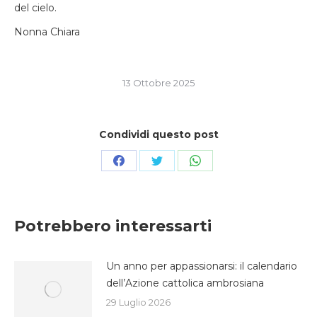
del cielo.
Nonna Chiara
13 Ottobre 2025
Condividi questo post
Condividi
Condividi
Condividi
su
su
su
Facebook
Twitter
WhatsApp
Potrebbero interessarti
Un anno per appassionarsi: il calendario
dell’Azione cattolica ambrosiana
29 Luglio 2026