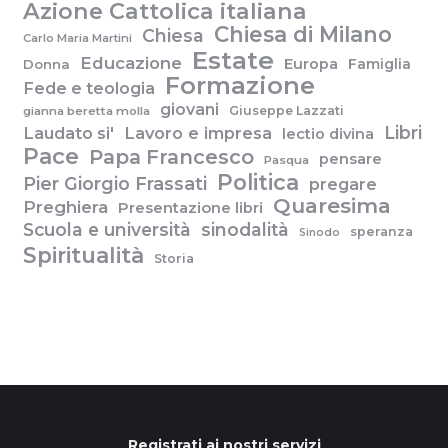
Azione Cattolica italiana
Chiesa di Milano
Chiesa
Carlo Maria Martini
Estate
Educazione
Europa
Famiglia
Donna
Formazione
Fede e teologia
giovani
Giuseppe Lazzati
gianna beretta molla
Libri
Laudato si'
Lavoro e impresa
lectio divina
Pace
Papa Francesco
pensare
Pasqua
Politica
Pier Giorgio Frassati
pregare
Quaresima
Preghiera
Presentazione libri
Scuola e università
sinodalità
speranza
Sinodo
Spiritualità
Storia
Registrati ai nostri servizi