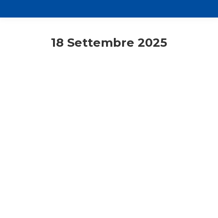
18 Settembre 2025
Comunicati stampa
Primo piano
Rassegna stampa
A Gaza è urgente osare la pace
18 Settembre 2025