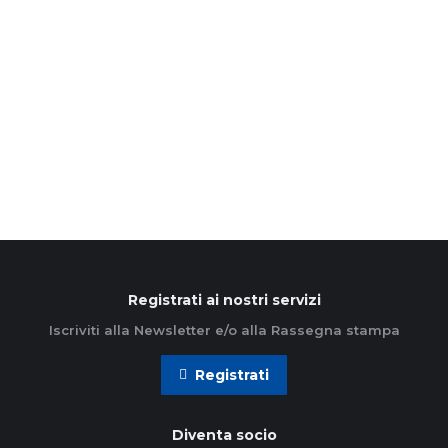
La Presidenza nazionale Ac guarda con speranza
alla Global Sumud Flotilla. Un monito per le nostre
coscienze Se in Italia, in questi giorni, studentesse
e…
Leggi di più
Registrati ai nostri servizi
Iscriviti alla Newsletter e/o alla Rassegna stampa
Registrati
Diventa socio