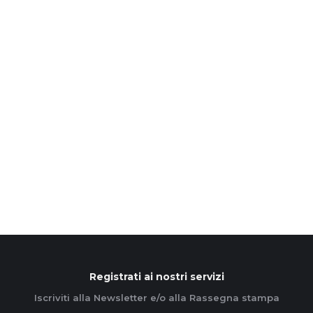
a Gallarate per il Remigration
Summit
6 Giugno 2025
Milano – Gallarate, 6 giugno 2025 L’Azione
cattolica ambrosiana, assieme all’Ac
gallaratese, esprime tutta la propria vicinanza,
stima e solidarietà ai soci – e consiglieri comunali –
…
Leggi di più
Registrati ai nostri servizi
Iscriviti alla Newsletter e/o alla Rassegna stampa