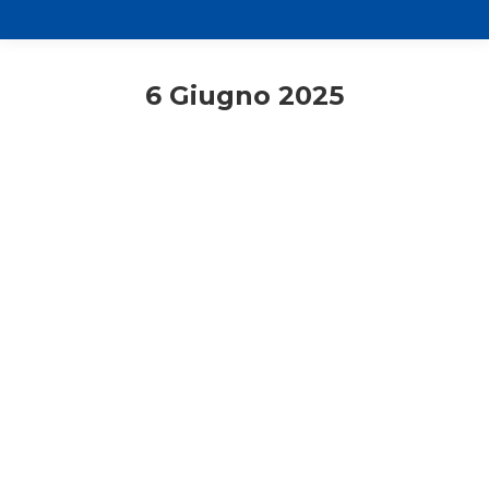
6 Giugno 2025
Comunicati stampa
Rassegna stampa
Varese
L’Azione cattolica esprime
solidarietà ai propri soci minacciati