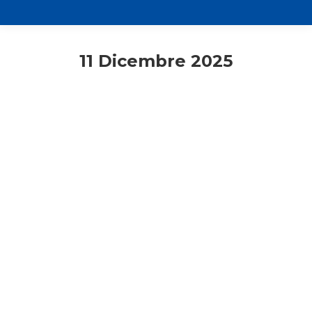
11 Dicembre 2025
Adulti
Consigli di lettura
Rassegna stampa
Responsabili unitari
Cosa vuol dire per te povertà?
11 Dicembre 2025