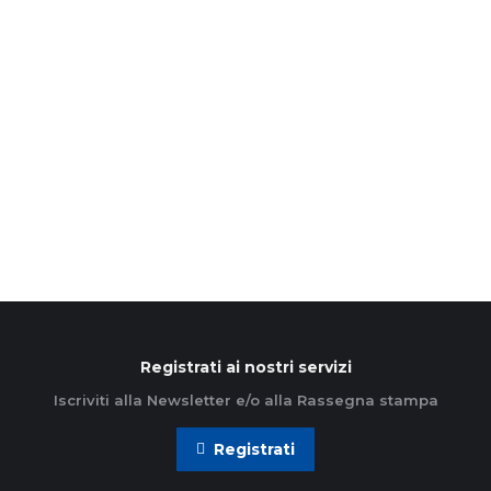
11 Dicembre 2025
Non si può leggere l’esortazione apostolica Dilexi
Te “Ti ho amato” senza conoscere la sua
collocazione storica e quindi ciò che l’ha
preceduta. Il contesto…
Leggi di più
Registrati ai nostri servizi
Iscriviti alla Newsletter e/o alla Rassegna stampa
Registrati