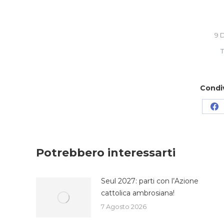
9 
T
Condi
Co
su
Fa
Potrebbero interessarti
Seul 2027: parti con l’Azione
cattolica ambrosiana!
7 Agosto 2026