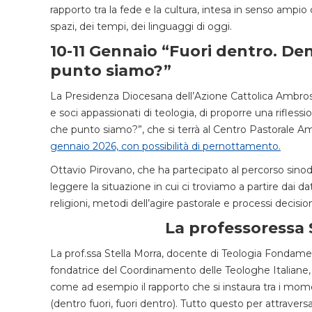
rapporto tra la fede e la cultura, intesa in senso ampio
spazi, dei tempi, dei linguaggi di oggi.
10-11 Gennaio “Fuori dentro. Dent
punto siamo?”
La Presidenza Diocesana dell’Azione Cattolica Ambrosi
e soci appassionati di teologia, di proporre una riflessio
che punto siamo?”, che si terrà al Centro Pastorale A
gennaio 2026, con possibilità di pernottamento.
Ottavio Pirovano, che ha partecipato al percorso sinoda
leggere la situazione in cui ci troviamo a partire dai dat
religioni, metodi dell’agire pastorale e processi decision
La professoressa 
La prof.ssa Stella Morra, docente di Teologia Fondamen
fondatrice del Coordinamento delle Teologhe Italiane, 
come ad esempio il rapporto che si instaura tra i momen
(dentro fuori, fuori dentro). Tutto questo per attrave