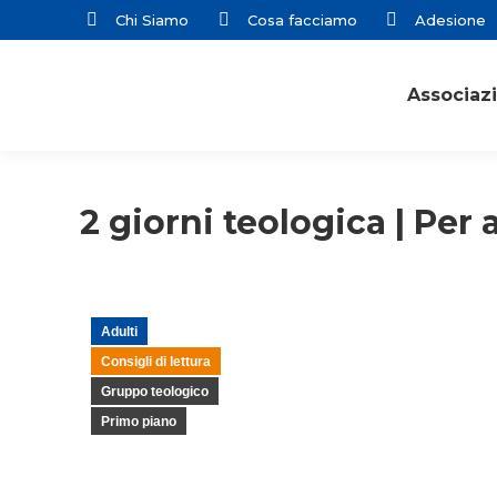
Chi Siamo
Cosa facciamo
Adesione
Associaz
2 giorni teologica | Per 
Adulti
Consigli di lettura
Gruppo teologico
Primo piano