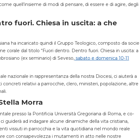
 come quell’insieme di modi di pensare, di essere e di agire, degli
ro fuori. Chiesa in uscita: a che
ana ha incaricato quindi il Gruppo Teologico, composto da socie
ne corale dal titolo “Fuori dentro. Dentro fuori. Chiesa in uscita: a
mbrosiano (ex seminario) di Seveso,
sabato e domenica 10-11
le nazionale in rappresentanza della nostra Diocesi, ci aiuterà a
i concreti relativi a parrocchie, clero, ministeri, popolazione, altre
ali.
Stella Morra
tale presso la Pontificia Università Gregoriana di Roma, e co-
ci guiderà ad indagare alcune dinamiche della vita cristiana,
ti vissuti in parrocchia e la vita quotidiana nel mondo reale
rsare con consapevolezza i mutamenti in atto nelle nostre