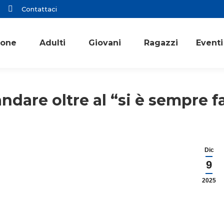
Contattaci
ione
Adulti
Giovani
Ragazzi
Eventi
andare oltre al “si è sempre f
Dic
9
2025