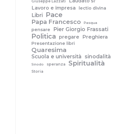
Laudato si'
Giuseppe Lazzati
Lavoro e impresa
lectio divina
Pace
Libri
Papa Francesco
Pasqua
Pier Giorgio Frassati
pensare
Politica
pregare
Preghiera
Presentazione libri
Quaresima
Scuola e università
sinodalità
Spiritualità
speranza
Sinodo
Storia