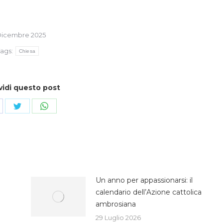
Dicembre 2025
ags:
Chiesa
vidi questo post
ndividi
Condividi
Condividi
su
su
cebook
Twitter
WhatsApp
Un anno per appassionarsi: il
calendario dell’Azione cattolica
ambrosiana
29 Luglio 2026