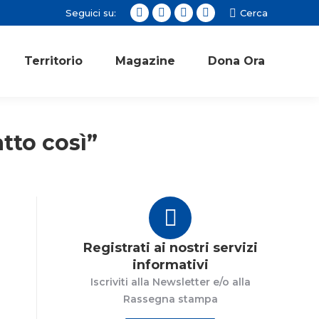
Seguici su:
Cerca:
Cerca
Facebook
Twitter
Instagram
YouTube
page
page
page
page
opens
opens
opens
opens
Territorio
Magazine
Dona Ora
in
in
in
in
new
new
new
new
window
window
window
window
atto così”
Registrati ai nostri servizi
informativi
Iscriviti alla Newsletter e/o alla
Rassegna stampa