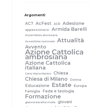
Argomenti
Adesione
AcFest
AC7
ACR
Armida Barelli
appassionarsi
Assemblea diocesana
Attualità
Assemblea nazionale
Avvento
Azione Cattolica
ambrosiana
Azione Cattolica
,
italiana
Chiesa
Carlo Maria Martini
Chiesa di Milano
Donna
Estate
Educazione
Europa
Fede e teologia
Famiglia
Formazione
giovani
gianna beretta molla