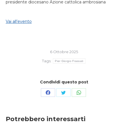
presidente diocesano Azione cattolica ambrosiana
Vai all’evento
6 Ottobre 2025
Tags:
Pier Giorgio Frassati
Condividi questo post
Condividi
Condividi
Condividi
su
su
su
Facebook
Twitter
WhatsApp
Potrebbero interessarti