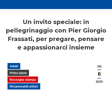
Un invito speciale: in
pellegrinaggio con Pier Giorgio
Frassati, per pregare, pensare
e appassionarci insieme
Adulti
Ott
6
Primo piano
Rassegna stampa
2025
Responsabili unitari