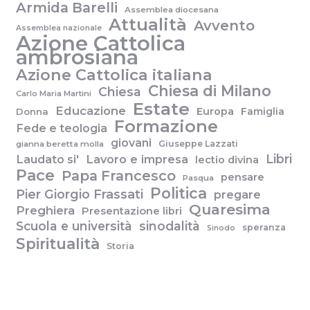
Armida Barelli
Assemblea diocesana
Attualità
Avvento
Assemblea nazionale
Azione Cattolica
ambrosiana
Azione Cattolica italiana
Chiesa di Milano
Chiesa
Carlo Maria Martini
Estate
Educazione
Europa
Famiglia
Donna
Formazione
Fede e teologia
giovani
Giuseppe Lazzati
gianna beretta molla
Libri
Laudato si'
Lavoro e impresa
lectio divina
Pace
Papa Francesco
pensare
Pasqua
Politica
Pier Giorgio Frassati
pregare
Quaresima
Preghiera
Presentazione libri
Scuola e università
sinodalità
speranza
Sinodo
Spiritualità
Storia