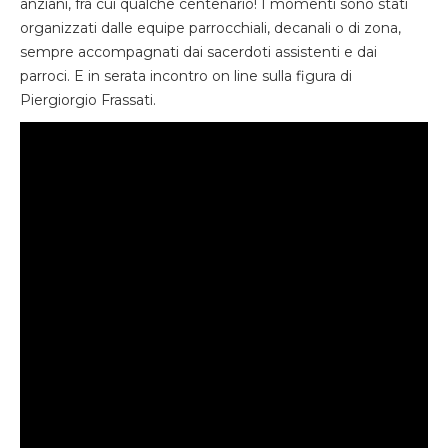
anziani, fra cui qualche centenario! I momenti sono stati
organizzati dalle equipe parrocchiali, decanali o di zona,
sempre accompagnati dai sacerdoti assistenti e dai
parroci. E in serata incontro on line sulla figura di
Piergiorgio Frassati.