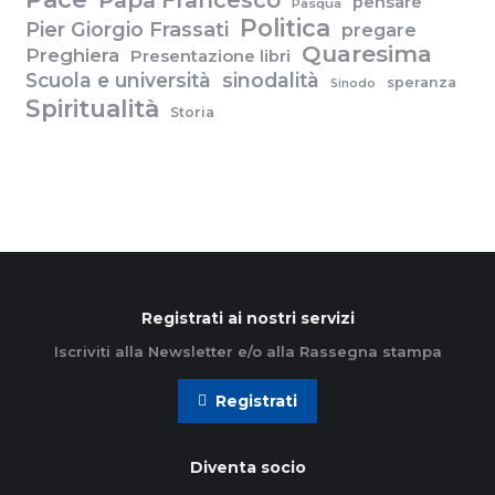
Papa Francesco
pensare
Pasqua
Politica
Pier Giorgio Frassati
pregare
Quaresima
Preghiera
Presentazione libri
Scuola e università
sinodalità
speranza
Sinodo
Spiritualità
Storia
Registrati ai nostri servizi
Iscriviti alla Newsletter e/o alla Rassegna stampa
Registrati
Diventa socio