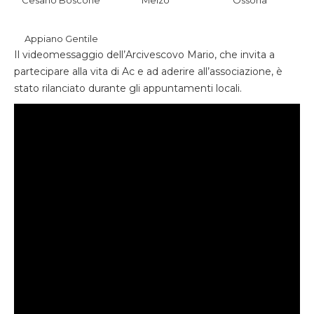
Cesano Boscone
Melzo
Ossona
Appiano Gentile
Il videomessaggio dell’Arcivescovo Mario, che invita a
partecipare alla vita di Ac e ad aderire all’associazione, è
stato rilanciato durante gli appuntamenti locali.