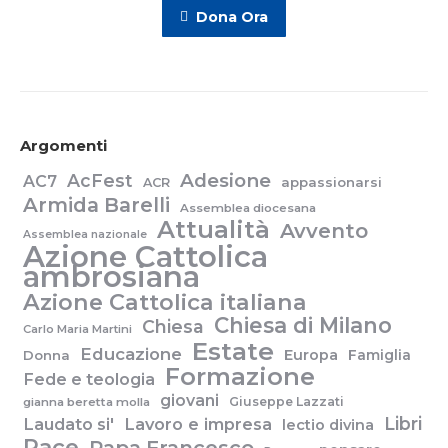
Dona Ora
Argomenti
Adesione
AcFest
AC7
appassionarsi
ACR
Armida Barelli
Assemblea diocesana
Attualità
Avvento
Assemblea nazionale
Azione Cattolica
ambrosiana
Azione Cattolica italiana
Chiesa di Milano
Chiesa
Carlo Maria Martini
Estate
Educazione
Europa
Famiglia
Donna
Formazione
Fede e teologia
giovani
Giuseppe Lazzati
gianna beretta molla
Libri
Laudato si'
Lavoro e impresa
lectio divina
Pace