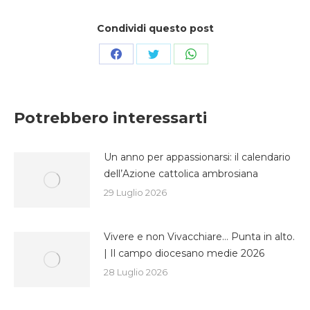
Condividi questo post
Condividi
Condividi
Condividi
su
su
su
Facebook
Twitter
WhatsApp
Potrebbero interessarti
Un anno per appassionarsi: il calendario
dell’Azione cattolica ambrosiana
29 Luglio 2026
Vivere e non Vivacchiare… Punta in alto.
| Il campo diocesano medie 2026
28 Luglio 2026