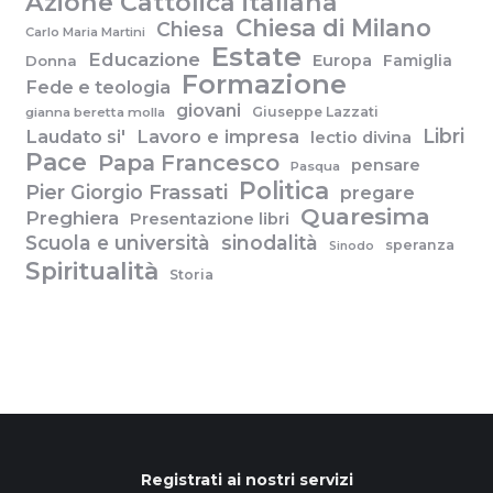
Azione Cattolica italiana
Chiesa di Milano
Chiesa
Carlo Maria Martini
Estate
Educazione
Europa
Famiglia
Donna
Formazione
Fede e teologia
giovani
Giuseppe Lazzati
gianna beretta molla
Libri
Laudato si'
Lavoro e impresa
lectio divina
Pace
Papa Francesco
pensare
Pasqua
Politica
Pier Giorgio Frassati
pregare
Quaresima
Preghiera
Presentazione libri
Scuola e università
sinodalità
speranza
Sinodo
Spiritualità
Storia
Registrati ai nostri servizi