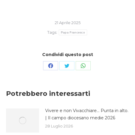
21 Aprile 2025
Tags:
Papa Francesco
Condividi questo post
Condividi
Condividi
Condividi
su
su
su
Facebook
Twitter
WhatsApp
Potrebbero interessarti
Vivere e non Vivacchiare… Punta in alto.
| Il campo diocesano medie 2026
28 Luglio 2026