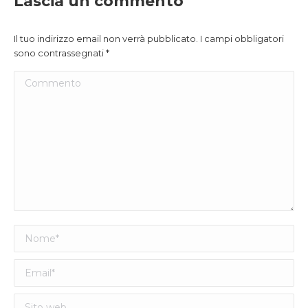
Lascia un commento
Il tuo indirizzo email non verrà pubblicato. I campi obbligatori
sono contrassegnati
*
Commento
Nome *
Email *
Sito web