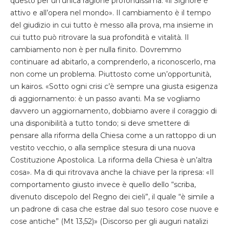
questo per un’unica ragione profondissima: «il Signore è
attivo e all’opera nel mondo». Il cambiamento è il tempo
del giudizio in cui tutto è messo alla prova, ma insieme in
cui tutto può ritrovare la sua profondità e vitalità. Il
cambiamento non è per nulla finito. Dovremmo
continuare ad abitarlo, a comprenderlo, a riconoscerlo, ma
non come un problema. Piuttosto come un’opportunità,
un kairos. «Sotto ogni crisi c’è sempre una giusta esigenza
di aggiornamento: è un passo avanti. Ma se vogliamo
davvero un aggiornamento, dobbiamo avere il coraggio di
una disponibilità a tutto tondo; si deve smettere di
pensare alla riforma della Chiesa come a un rattoppo di un
vestito vecchio, o alla semplice stesura di una nuova
Costituzione Apostolica. La riforma della Chiesa è un’altra
cosa». Ma di qui ritrovava anche la chiave per la ripresa: «Il
comportamento giusto invece è quello dello “scriba,
divenuto discepolo del Regno dei cieli”, il quale “è simile a
un padrone di casa che estrae dal suo tesoro cose nuove e
cose antiche” (Mt 13,52)» (Discorso per gli auguri natalizi