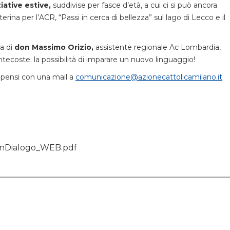
ziative estive,
suddivise per fasce d’età, a cui ci si può ancora
rina per l’ACR, “Passi in cerca di bellezza” sul lago di Lecco e il
a di
don Massimo Orizio,
assistente regionale Ac Lombardia,
tecoste: la possibilità di imparare un nuovo linguaggio!
e pensi con una mail a
comunicazione@azionecattolicamilano.it
-inDialogo_WEB.pdf