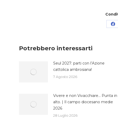
Condi
Co
su
Fa
Potrebbero interessarti
Seul 2027: parti con l’Azione
cattolica ambrosiana!
7 Agosto 2026
Vivere e non Vivacchiare… Punta in
alto. | Il campo diocesano medie
2026
28 Luglio 2026