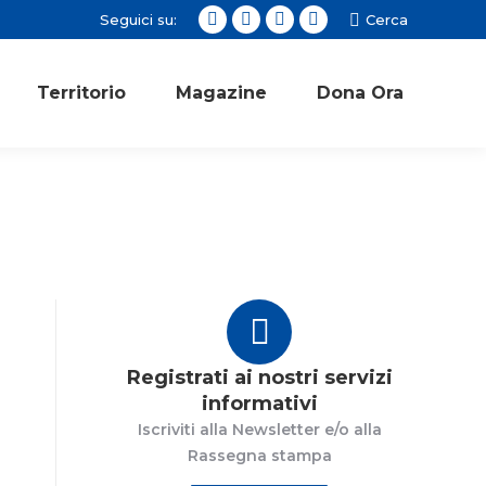
Seguici su:
Cerca:
Cerca
Facebook
Twitter
Instagram
YouTube
page
page
page
page
opens
opens
opens
opens
Territorio
Magazine
Dona Ora
in
in
in
in
new
new
new
new
window
window
window
window
Registrati ai nostri servizi
informativi
Iscriviti alla Newsletter e/o alla
Rassegna stampa