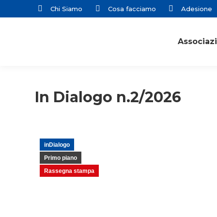
Chi Siamo
Cosa facciamo
Adesione
Associaz
In Dialogo n.2/2026
inDialogo
Primo piano
Rassegna stampa