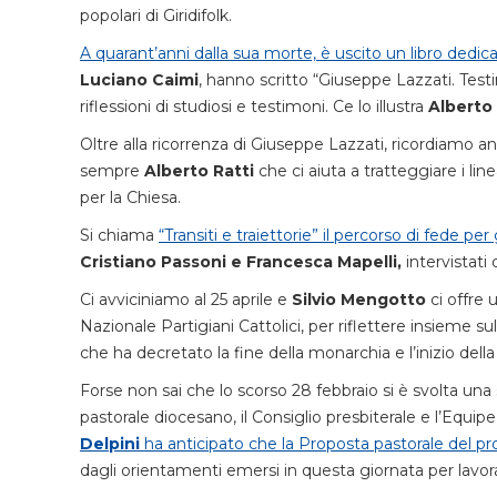
popolari di Giridifolk.
A quarant’anni dalla sua morte, è uscito un libro dedic
Luciano Caimi
, hanno scritto “Giuseppe Lazzati. Tes
riflessioni di studiosi e testimoni. Ce lo illustra
Alberto 
Oltre alla ricorrenza di Giuseppe Lazzati, ricordiamo an
sempre
Alberto Ratti
che ci aiuta a tratteggiare i lin
per la Chiesa.
Si chiama
“Transiti e traiettorie” il percorso di fede per
Cristiano Passoni e Francesca Mapelli,
intervistati
Ci avviciniamo al 25 aprile e
Silvio Mengotto
ci offre 
Nazionale Partigiani Cattolici, per riflettere insieme s
che ha decretato la fine della monarchia e l’inizio della
Forse non sai che lo scorso 28 febbraio si è svolta una
pastorale diocesano, il Consiglio presbiterale e l’Equip
Delpini
ha anticipato che la Proposta pastorale del p
dagli orientamenti emersi in questa giornata per lavor