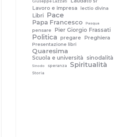
Laudato si'
Giuseppe Lazzati
Lavoro e impresa
lectio divina
Pace
Libri
Papa Francesco
Pasqua
Pier Giorgio Frassati
pensare
Politica
pregare
Preghiera
Presentazione libri
Quaresima
Scuola e università
sinodalità
Spiritualità
speranza
Sinodo
Storia