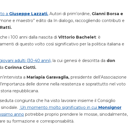
ato a
Giuseppe Lazzati.
Autori di prim’ordine,
Gianni Borsa e
timone e maestro” edito da In dialogo, raccogliendo contributi e
Ratti.
che i 100 anni dalla nascita di
Vittorio
Bachelet
: è
eamenti di questo volto così significativo per la politica italiana e
 giovani adulti (30-40 anni),
la cui genesi è descritta da
don
 da
Corinna Ciotti.
un’intervista a
Mariapia Garavaglia,
presidente dell’Associazione
ull’importanza delle donne nella resistenza e soprattutto nel voto
 storia repubblicana.
 seduta congiunta che ha visto lavorare insieme il Consiglio
e sinodale.
Un momento molto significativo in cui
Monsignor
rossimo anno
potrebbe proprio prendere le mosse, sinodalmente,
are su formazione e corresponsabilità.