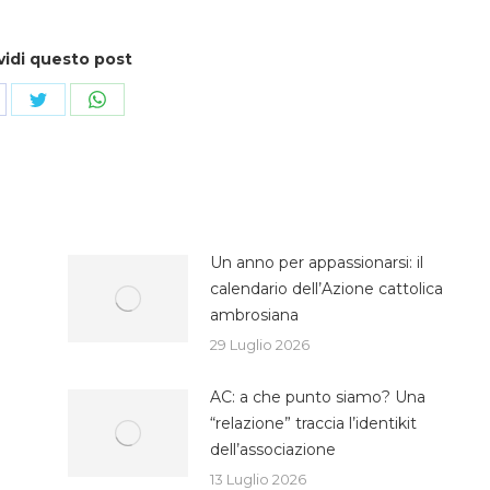
vidi questo post
ndividi
Condividi
Condividi
su
su
cebook
Twitter
WhatsApp
Un anno per appassionarsi: il
calendario dell’Azione cattolica
ambrosiana
29 Luglio 2026
AC: a che punto siamo? Una
“relazione” traccia l’identikit
dell’associazione
13 Luglio 2026