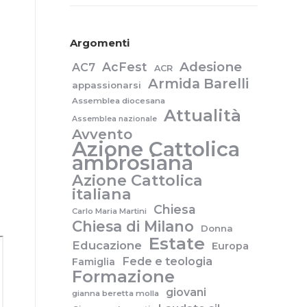
Argomenti
Adesione
AcFest
AC7
ACR
Armida Barelli
appassionarsi
Assemblea diocesana
Attualità
Assemblea nazionale
Avvento
Azione Cattolica
ambrosiana
Azione Cattolica
italiana
Chiesa
Carlo Maria Martini
Chiesa di Milano
Donna
Estate
Educazione
Europa
Fede e teologia
Famiglia
Formazione
giovani
gianna beretta molla