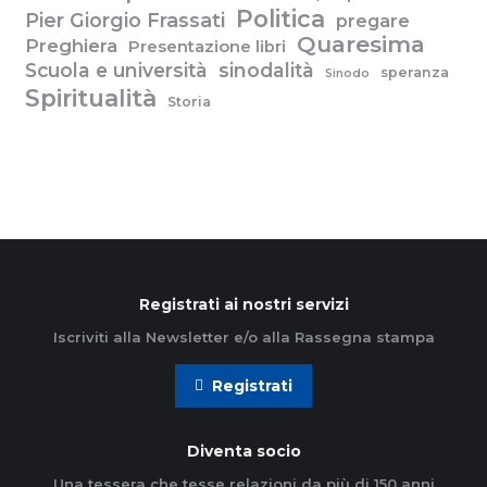
Politica
Pier Giorgio Frassati
pregare
Quaresima
Preghiera
Presentazione libri
Scuola e università
sinodalità
speranza
Sinodo
Spiritualità
Storia
Registrati ai nostri servizi
Iscriviti alla Newsletter e/o alla Rassegna stampa
Registrati
Diventa socio
Una tessera che tesse relazioni da più di 150 anni