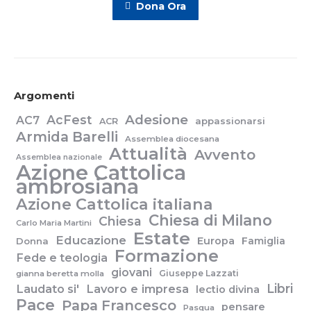
Dona Ora
Argomenti
Adesione
AcFest
AC7
appassionarsi
ACR
Armida Barelli
Assemblea diocesana
Attualità
Avvento
Assemblea nazionale
Azione Cattolica
ambrosiana
Azione Cattolica italiana
Chiesa di Milano
Chiesa
Carlo Maria Martini
Estate
Educazione
Europa
Famiglia
Donna
Formazione
Fede e teologia
giovani
Giuseppe Lazzati
gianna beretta molla
Libri
Laudato si'
Lavoro e impresa
lectio divina
Pace
Papa Francesco
pensare
Pasqua