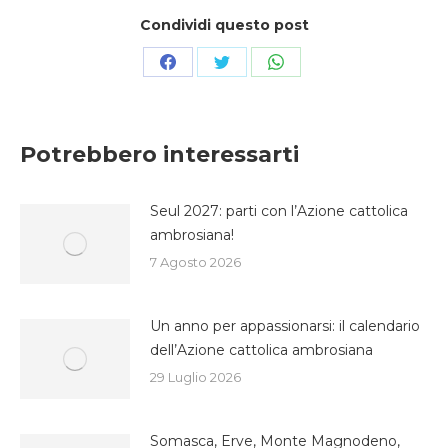
Condividi questo post
Condividi
Condividi
Condividi
su
su
su
Facebook
Twitter
WhatsApp
Potrebbero interessarti
Seul 2027: parti con l’Azione cattolica
ambrosiana!
7 Agosto 2026
Un anno per appassionarsi: il calendario
dell’Azione cattolica ambrosiana
29 Luglio 2026
Somasca, Erve, Monte Magnodeno,