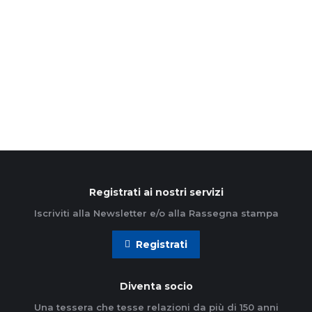
Il secondo numero di In Dialogo per il 2026 sta
arrivando nelle case di soci e socie di Azione
cattolica. Apriamo con un’intervista intensa e…
Leggi di più
Registrati ai nostri servizi
Iscriviti alla Newsletter e/o alla Rassegna stampa
Registrati
Diventa socio
Una tessera che tesse relazioni da più di 150 anni