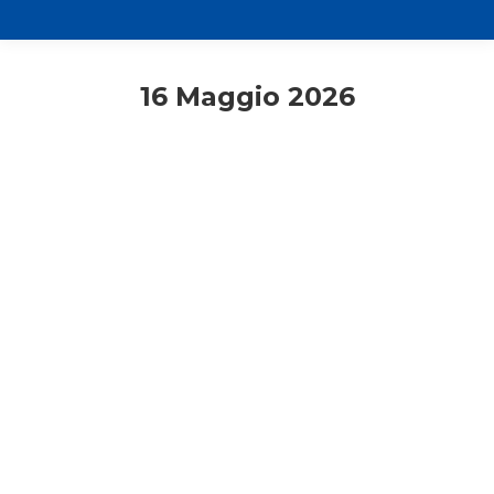
16 Maggio 2026
inDialogo
Primo piano
Rassegna stampa
In Dialogo n.2/2026
16 Maggio 2026