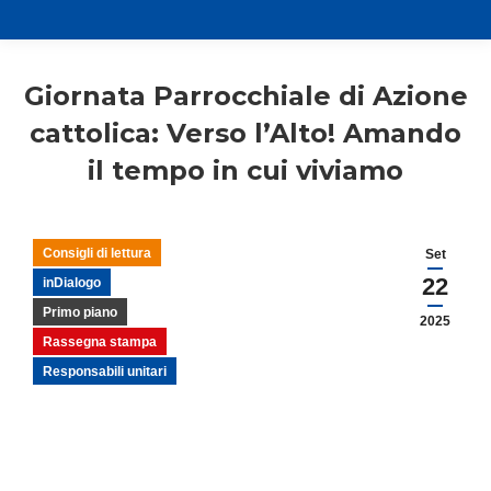
Giornata Parrocchiale di Azione
cattolica: Verso l’Alto! Amando
il tempo in cui viviamo
Consigli di lettura
Set
22
inDialogo
Primo piano
2025
Rassegna stampa
Responsabili unitari