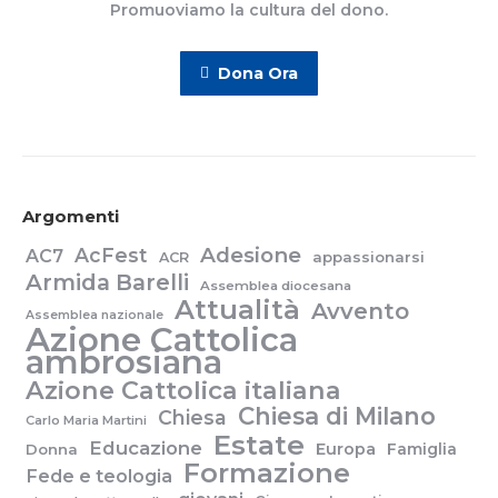
Promuoviamo la cultura del dono.
Dona Ora
Argomenti
Adesione
AcFest
AC7
appassionarsi
ACR
Armida Barelli
Assemblea diocesana
Attualità
Avvento
Assemblea nazionale
Azione Cattolica
ambrosiana
Azione Cattolica italiana
Chiesa di Milano
Chiesa
Carlo Maria Martini
Estate
Educazione
Europa
Famiglia
Donna
Formazione
Fede e teologia