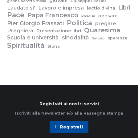
giovani
Giuseppe Lazzati
gianna beretta molla
Libri
Laudato si'
Lavoro e impresa
lectio divina
Pace
Papa Francesco
pensare
Pasqua
Politica
Pier Giorgio Frassati
pregare
Quaresima
Preghiera
Presentazione libri
Scuola e università
sinodalità
speranza
Sinodo
Spiritualità
Storia
Registrati ai nostri servizi
Iscriviti alla Newsletter e/o alla Rassegna stampa
Registrati