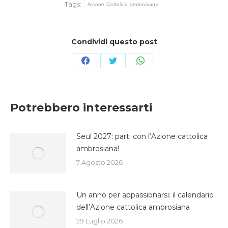
Tags:
Azione Cattolica ambrosiana
Condividi questo post
Condividi
Condividi
Condividi
su
su
su
Facebook
Twitter
WhatsApp
Potrebbero interessarti
Seul 2027: parti con l’Azione cattolica
ambrosiana!
7 Agosto 2026
Un anno per appassionarsi: il calendario
dell’Azione cattolica ambrosiana
29 Luglio 2026