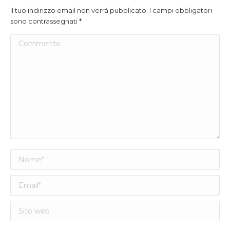
Il tuo indirizzo email non verrà pubblicato. I campi obbligatori
sono contrassegnati
*
Commento
Nome *
Email *
Sito web