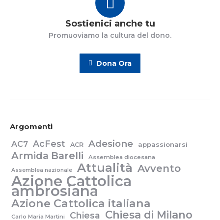
Sostienici anche tu
Promuoviamo la cultura del dono.
Dona Ora
Argomenti
Adesione
AcFest
AC7
appassionarsi
ACR
Armida Barelli
Assemblea diocesana
Attualità
Avvento
Assemblea nazionale
Azione Cattolica
ambrosiana
Azione Cattolica italiana
Chiesa di Milano
Chiesa
Carlo Maria Martini