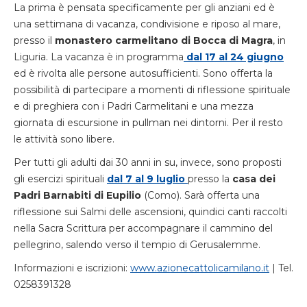
La prima è pensata specificamente per gli anziani ed è
una settimana di vacanza, condivisione e riposo al mare,
presso il
monastero carmelitano di Bocca di Magra
, in
Liguria. La vacanza è in programma
dal 17 al 24 giugno
ed è rivolta alle persone autosufficienti. Sono offerta la
possibilità di partecipare a momenti di riflessione spirituale
e di preghiera con i Padri Carmelitani e una mezza
giornata di escursione in pullman nei dintorni. Per il resto
le attività sono libere.
Per tutti gli adulti dai 30 anni in su, invece, sono proposti
gli esercizi spirituali
dal 7 al 9 luglio
presso la
casa dei
Padri Barnabiti di Eupilio
(Como). Sarà offerta una
riflessione sui Salmi delle ascensioni, quindici canti raccolti
nella Sacra Scrittura per accompagnare il cammino del
pellegrino, salendo verso il tempio di Gerusalemme.
Informazioni e iscrizioni:
www.azionecattolicamilano.it
| Tel.
0258391328