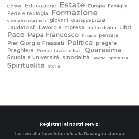
Estate
Educazione
Europa
Famiglia
Donna
Formazione
Fede e teologia
giovani
Giuseppe Lazzati
gianna beretta molla
Libri
Laudato si'
Lavoro e impresa
lectio divina
Pace
Papa Francesco
pensare
Pasqua
Politica
Pier Giorgio Frassati
pregare
Quaresima
Preghiera
Presentazione libri
Scuola e università
sinodalità
speranza
Sinodo
Spiritualità
Storia
Registrati ai nostri servizi
Iscriviti alla Newsletter e/o alla Rassegna stampa