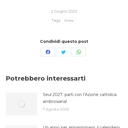
2 Giugno 2023
Tags:
Estate
Condividi questo post
Condividi
Condividi
Condividi
su
su
su
Facebook
Twitter
WhatsApp
Potrebbero interessarti
Seul 2027: parti con l’Azione cattolica
ambrosiana!
7 Agosto 2026
Un anno per appassionarsi: il calendario