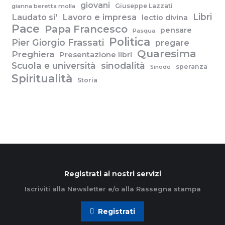
giovani
Giuseppe Lazzati
gianna beretta molla
Libri
Laudato si'
Lavoro e impresa
lectio divina
Pace
Papa Francesco
pensare
Pasqua
Politica
Pier Giorgio Frassati
pregare
Quaresima
Preghiera
Presentazione libri
Scuola e università
sinodalità
speranza
Sinodo
Spiritualità
Storia
Registrati ai nostri servizi
Iscriviti alla Newsletter e/o alla Rassegna stampa
Registrati