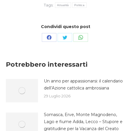
Tags:
Attualità
Politica
Condividi questo post
Condividi
Condividi
Condividi
su
su
su
Facebook
Twitter
WhatsApp
Potrebbero interessarti
Un anno per appassionarsi: il calendario
dell’Azione cattolica ambrosiana
29 Luglio 2026
Somasca, Erve, Monte Magnodeno,
Lago e fiume Adda, Lecco – Stupore e
gratitudine per la Vacanza del Creato