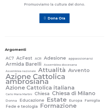
Promuoviamo la cultura del dono.
Dona Ora
Argomenti
Adesione
AcFest
AC7
appassionarsi
ACR
Armida Barelli
Assemblea diocesana
Attualità
Avvento
Assemblea nazionale
Azione Cattolica
ambrosiana
Azione Cattolica italiana
Chiesa di Milano
Chiesa
Carlo Maria Martini
Estate
Educazione
Europa
Famiglia
Donna
Formazione
Fede e teologia