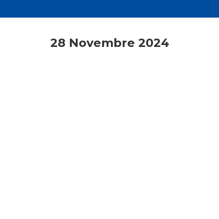
28 Novembre 2024
Primo piano
Responsabili unitari
Cammino sinodale: il racconto di chi
c’era. La bella e profetica danza