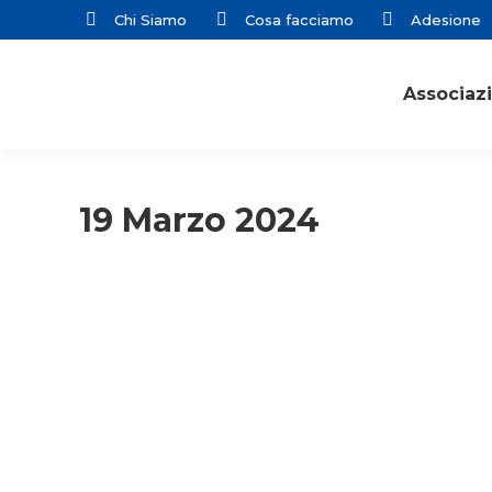
Chi Siamo
Cosa facciamo
Adesione
Associaz
19 Marzo 2024
ACR
Adulti
Giovani
Primo piano
Rassegna stampa
Responsabili unitari